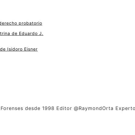
derecho probatorio
ctrina de Eduardo J.
de Isidoro Eisner
as Forenses desde 1998 Editor @RaymondOrta Experto