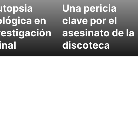
utopsia
Una pericia
ológica en
clave por el
vestigación
asesinato de la
inal
discoteca