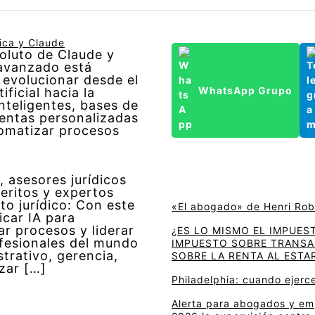
tica y Claude
oluto de Claude y
avanzado está
 evolucionar desde el
WhatsApp Grupo
ificial hacia la
nteligentes, bases de
entas personalizadas
omatizar procesos
, asesores jurídicos
eritos y expertos
to jurídico: Con este
«El abogado» de Henri Rob
icar IA para
ar procesos y liderar
¿ES LO MISMO EL IMPUES
ofesionales del mundo
IMPUESTO SOBRE TRANSAC
strativo, gerencia,
SOBRE LA RENTA AL ESTAR
zar […]
Philadelphia: cuando ejerce
Alerta para abogados y emp