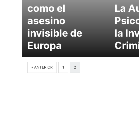
como el
La A
asesino
Psic
invisible de
la In
Europa
Crim
« ANTERIOR
1
2