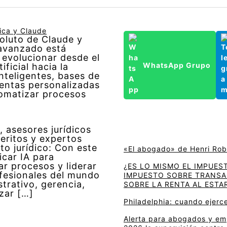
tica y Claude
oluto de Claude y
avanzado está
 evolucionar desde el
WhatsApp Grupo
ificial hacia la
nteligentes, bases de
entas personalizadas
omatizar procesos
, asesores jurídicos
eritos y expertos
to jurídico: Con este
«El abogado» de Henri Rob
icar IA para
ar procesos y liderar
¿ES LO MISMO EL IMPUES
ofesionales del mundo
IMPUESTO SOBRE TRANSAC
strativo, gerencia,
SOBRE LA RENTA AL ESTAR
zar […]
Philadelphia: cuando ejerce
Alerta para abogados y emp