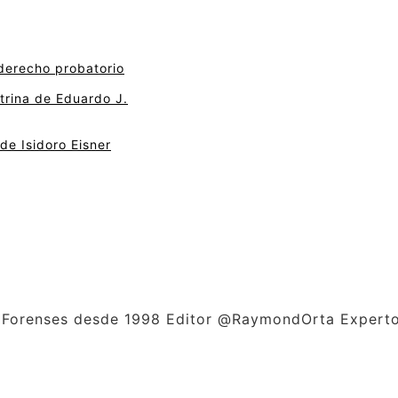
derecho probatorio
ctrina de Eduardo J.
de Isidoro Eisner
as Forenses desde 1998 Editor @RaymondOrta Experto