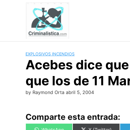
Skip
to
content
EXPLOSIVOS INCENDIOS
Acebes dice que 
que los de 11 Ma
by
Raymond Orta
abril 5, 2004
Comparte esta entrada:
Compartir
Compartir
WhatsApp
X (Twitter)