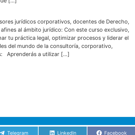
 de […]
esores jurídicos corporativos, docentes de Derecho,
afines al ámbito jurídico: Con este curso exclusivo,
r tu práctica legal, optimizar procesos y liderar el
les del mundo de la consultoría, corporativo,
: Aprenderás a utilizar […]
Compartir
Compartir
Compartir
Telegram
LinkedIn
Facebook