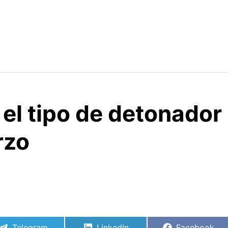
el tipo de detonador 
rzo
Compartir
Compartir
Compartir
Telegram
LinkedIn
Facebook