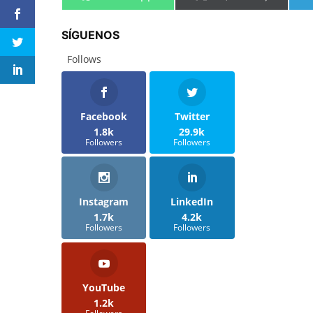
en
en
SÍGUENOS
Follows
Facebook
Twitter
1.8k
29.9k
Followers
Followers
Instagram
LinkedIn
1.7k
4.2k
Followers
Followers
YouTube
1.2k