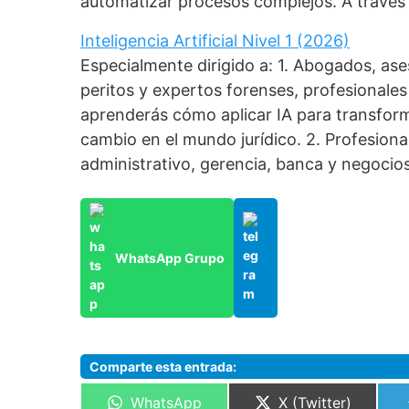
automatizar procesos complejos. A través
Inteligencia Artificial Nivel 1 (2026)
Especialmente dirigido a: 1. Abogados, as
peritos y expertos forenses, profesionales 
aprenderás cómo aplicar IA para transforma
cambio en el mundo jurídico. 2. Profesiona
administrativo, gerencia, banca y negocios
WhatsApp Grupo
Comparte esta entrada:
Compartir
Compartir
WhatsApp
X (Twitter)