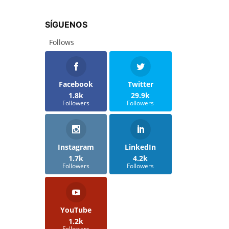
SÍGUENOS
Follows
Facebook
Twitter
1.8k
29.9k
Followers
Followers
Instagram
LinkedIn
1.7k
4.2k
Followers
Followers
YouTube
1.2k
Followers