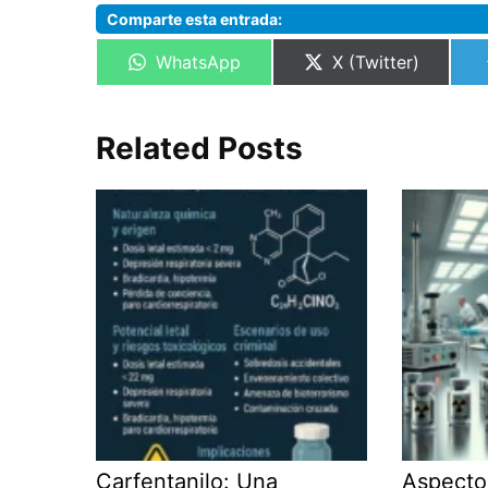
Comparte esta entrada:
Compartir
Compartir
WhatsApp
X (Twitter)
en
en
Related Posts
Carfentanilo: Una
Aspecto