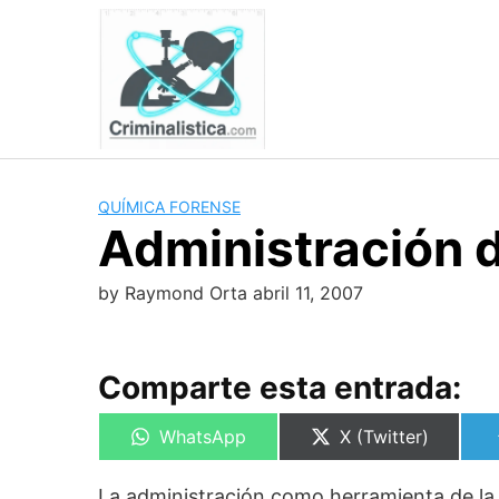
Skip
to
content
QUÍMICA FORENSE
Administración 
by
Raymond Orta
abril 11, 2007
Comparte esta entrada:
Compartir
Compartir
WhatsApp
X (Twitter)
en
en
La administración como herramienta de la c