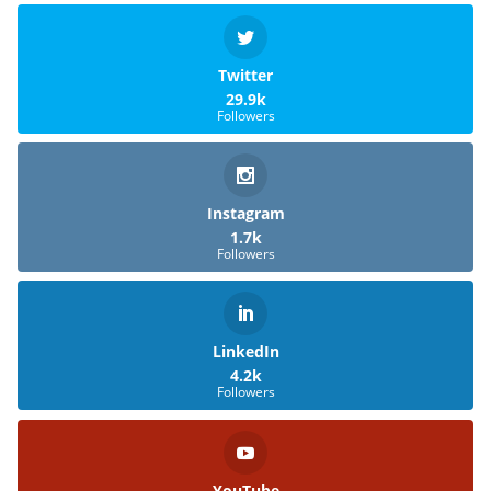
Twitter
29.9k
Followers
Instagram
1.7k
Followers
LinkedIn
4.2k
Followers
YouTube