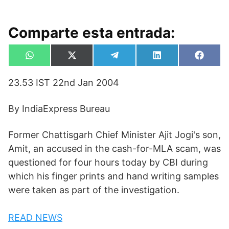
Comparte esta entrada:
Compartir
Compartir
Compartir
Compartir
Compa
W
X
T
L
F
en
en
en
en
en
h
(
e
i
a
a
T
l
n
c
23.53 IST 22nd Jan 2004
t
w
e
k
e
s
i
g
e
b
A
t
r
d
o
p
t
a
I
o
By IndiaExpress Bureau
p
e
m
n
k
r
)
Former Chattisgarh Chief Minister Ajit Jogi's son,
Amit, an accused in the cash-for-MLA scam, was
questioned for four hours today by CBI during
which his finger prints and hand writing samples
were taken as part of the investigation.
READ NEWS