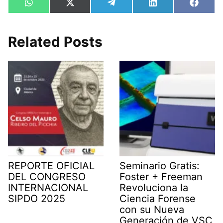
Compartir
Compartir
Compartir
Compartir
Compa
W
X
T
L
F
en
en
en
en
en
h
(
e
i
a
a
T
l
n
c
t
w
e
k
e
s
i
g
e
b
Related Posts
A
t
r
d
o
p
t
a
I
o
p
e
m
n
k
r
)
REPORTE OFICIAL
Seminario Gratis:
DEL CONGRESO
Foster + Freeman
INTERNACIONAL
Revoluciona la
SIPDO 2025
Ciencia Forense
con su Nueva
Generación de VSC