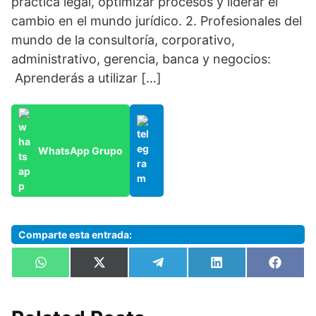
práctica legal, optimizar procesos y liderar el
cambio en el mundo jurídico. 2. Profesionales del
mundo de la consultoría, corporativo,
administrativo, gerencia, banca y negocios:
Aprenderás a utilizar […]
WhatsApp Grupo
Comparte esta entrada:
Compartir
Compartir
Compartir
Compartir
Compa
W
X
T
L
F
en
en
en
en
en
h
(
e
i
a
a
T
l
n
c
t
w
e
k
e
s
i
g
e
b