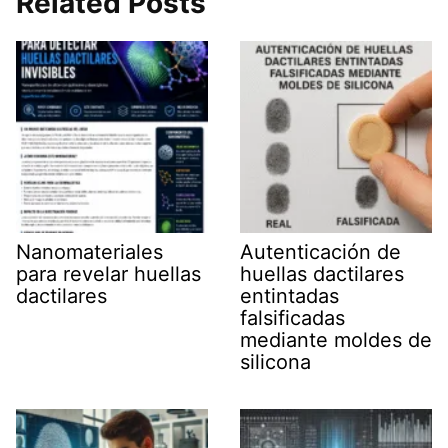
Related Posts
A
t
r
d
o
p
t
a
I
o
p
e
m
n
k
r
)
Nanomateriales
Autenticación de
para revelar huellas
huellas dactilares
dactilares
entintadas
falsificadas
mediante moldes de
silicona