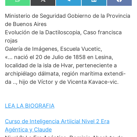
Compartir
Compartir
Compartir
Compartir
Compa
W
X
T
L
F
en
en
en
en
en
h
(
e
i
a
a
T
l
n
c
Ministerio de Seguridad Gobierno de la Provincia
t
w
e
k
e
s
i
g
e
b
de Buenos Aires
A
t
r
d
o
p
t
a
I
o
Evolución de la Dactiloscopia, Caso francisca
p
e
m
n
k
rojas
r
)
Galería de Imágenes, Escuela Vucetic,
«… nació el 20 de Julio de 1858 en Lesina,
localidad de la isla de Hvar, perteneciente a
archipiélago dálmata, región marítima extendi-
da .., hijo de Víctor y de Vicenta Kavace-vic.
LEA LA BIOGRAFIA
Curso de Inteligencia Artiicial Nivel 2 Era
Agéntica y Claude