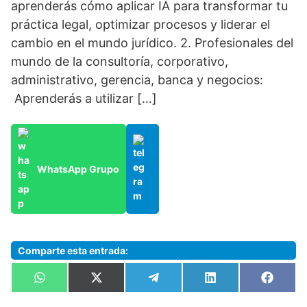
aprenderás cómo aplicar IA para transformar tu
práctica legal, optimizar procesos y liderar el
cambio en el mundo jurídico. 2. Profesionales del
mundo de la consultoría, corporativo,
administrativo, gerencia, banca y negocios:
Aprenderás a utilizar […]
WhatsApp Grupo
Comparte esta entrada:
Compartir
Compartir
Compartir
Compartir
Compa
W
X
T
L
F
en
en
en
en
en
h
(
e
i
a
a
T
l
n
c