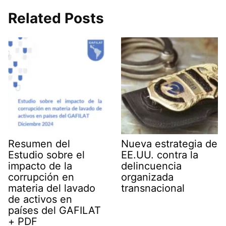
t
w
e
k
e
s
i
g
e
b
Related Posts
A
t
r
d
o
p
t
a
I
o
p
e
m
n
k
r
)
Resumen del
Nueva estrategia de
Estudio sobre el
EE.UU. contra la
impacto de la
delincuencia
corrupción en
organizada
materia del lavado
transnacional
de activos en
países del GAFILAT
+ PDF