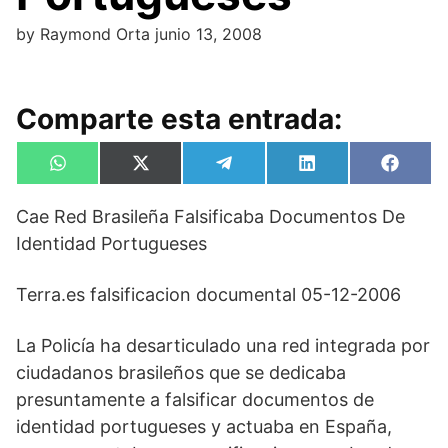
by
Raymond Orta
junio 13, 2008
Comparte esta entrada:
Compartir
Compartir
Compartir
Compartir
Compa
W
X
T
L
F
en
en
en
en
en
h
(
e
i
a
a
T
l
n
c
Cae Red Brasileña Falsificaba Documentos De
t
w
e
k
e
s
i
g
e
b
Identidad Portugueses
A
t
r
d
o
p
t
a
I
o
p
e
m
n
k
Terra.es falsificacion documental 05-12-2006
r
)
La Policía ha desarticulado una red integrada por
ciudadanos brasileños que se dedicaba
presuntamente a falsificar documentos de
identidad portugueses y actuaba en España,