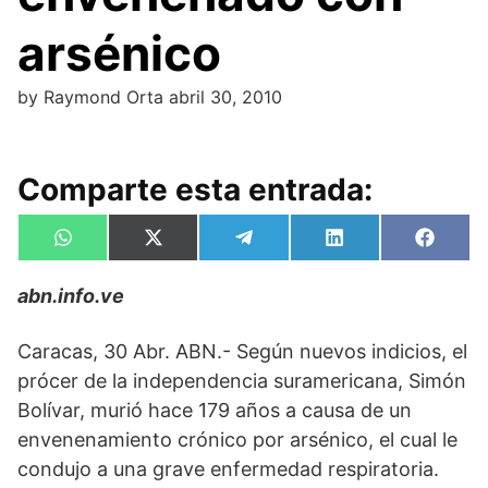
arsénico
by
Raymond Orta
abril 30, 2010
Comparte esta entrada:
Compartir
Compartir
Compartir
Compartir
Compa
W
X
T
L
F
en
en
en
en
en
h
(
e
i
a
a
T
l
n
c
abn.info.ve
t
w
e
k
e
s
i
g
e
b
A
t
r
d
o
p
t
a
I
o
Caracas, 30 Abr. ABN.- Según nuevos indicios, el
p
e
m
n
k
prócer de la independencia suramericana, Simón
r
)
Bolívar, murió hace 179 años a causa de un
envenenamiento crónico por arsénico, el cual le
condujo a una grave enfermedad respiratoria.