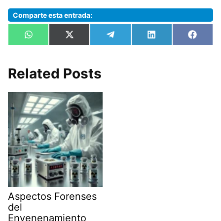
Comparte esta entrada:
Compartir
Compartir
Compartir
Compartir
Compa
W
X
T
L
F
en
en
en
en
en
h
(
e
i
a
a
T
l
n
c
t
w
e
k
e
s
i
g
e
b
Related Posts
A
t
r
d
o
p
t
a
I
o
p
e
m
n
k
r
)
Aspectos Forenses
del
Envenenamiento