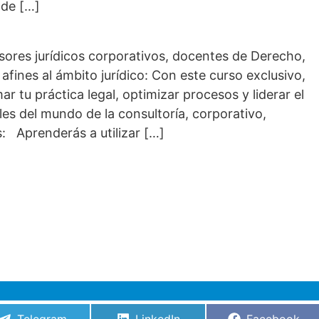
 de […]
esores jurídicos corporativos, docentes de Derecho,
afines al ámbito jurídico: Con este curso exclusivo,
r tu práctica legal, optimizar procesos y liderar el
les del mundo de la consultoría, corporativo,
: Aprenderás a utilizar […]
Compartir
Compartir
Compartir
Telegram
LinkedIn
Facebook