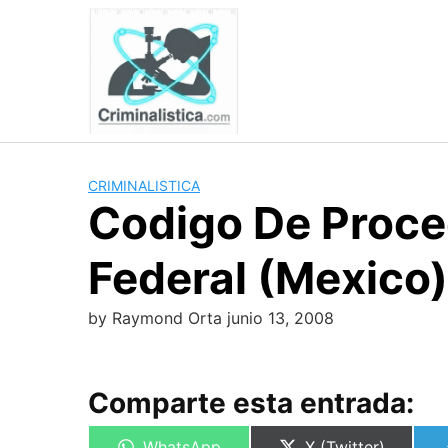
Skip
to
content
CRIMINALISTICA
Codigo De Proced
Federal (Mexico)
by
Raymond Orta
junio 13, 2008
Comparte esta entrada:
Compartir
Compartir
WhatsApp
X (Twitter)