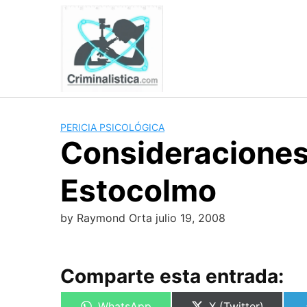
Skip
to
content
PERICIA PSICOLÓGICA
Consideraciones
Estocolmo
by
Raymond Orta
julio 19, 2008
Comparte esta entrada:
Compartir
Compartir
WhatsApp
X (Twitter)