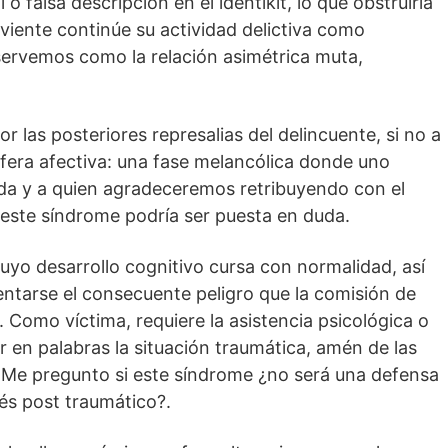
o falsa descripción en el identikit, lo que obstruiría
viviente continúe su actividad delictiva como
servemos como la relación asimétrica muta,
 las posteriores represalias del delincuente, si no a
fera afectiva: una fase melancólica donde uno
ida y a quien agradeceremos retribuyendo con el
 este síndrome podría ser puesta en duda.
yo desarrollo cognitivo cursa con normalidad, así
ntarse el consecuente peligro que la comisión de
. Como víctima, requiere la asistencia psicológica o
r en palabras la situación traumática, amén de las
 Me pregunto si este síndrome ¿no será una defensa
rés post traumático?.