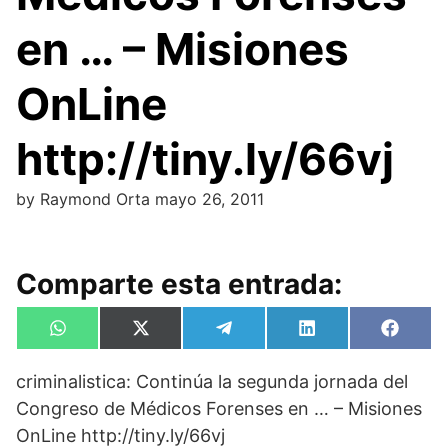
en … – Misiones
OnLine
http://tiny.ly/66vj
by
Raymond Orta
mayo 26, 2011
Comparte esta entrada:
Compartir
Compartir
Compartir
Compartir
Compa
W
X
T
L
F
en
en
en
en
en
h
(
e
i
a
a
T
l
n
c
criminalistica: Continúa la segunda jornada del
t
w
e
k
e
s
i
g
e
b
Congreso de Médicos Forenses en … – Misiones
A
t
r
d
o
p
t
a
I
o
OnLine http://tiny.ly/66vj
p
e
m
n
k