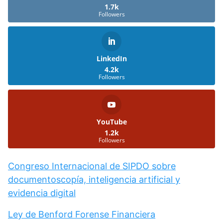
1.7k
Followers
LinkedIn
4.2k
Followers
YouTube
1.2k
Followers
Congreso Internacional de SIPDO sobre
documentoscopía, inteligencia artificial y
evidencia digital
Ley de Benford Forense Financiera