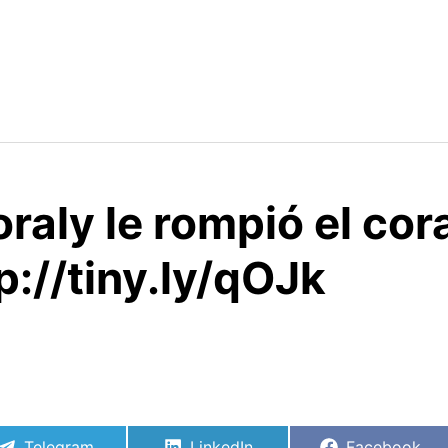
oraly le rompió el cor
p://tiny.ly/qOJk
Compartir
Compartir
Compartir
Telegram
LinkedIn
Facebook