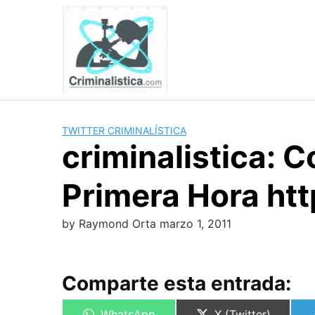
Skip
to
content
TWITTER CRIMINALÍSTICA
criminalistica: C
Primera Hora htt
by
Raymond Orta
marzo 1, 2011
Comparte esta entrada:
Compartir
Compartir
WhatsApp
X (Twitter)