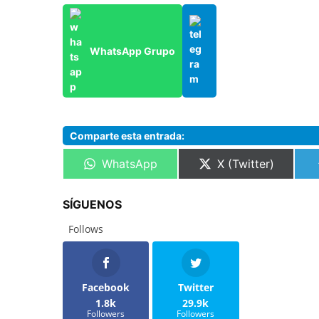
WhatsApp Grupo
Comparte esta entrada:
Compartir
Compartir
WhatsApp
X (Twitter)
en
en
SÍGUENOS
Follows
Facebook
Twitter
1.8k
29.9k
Followers
Followers