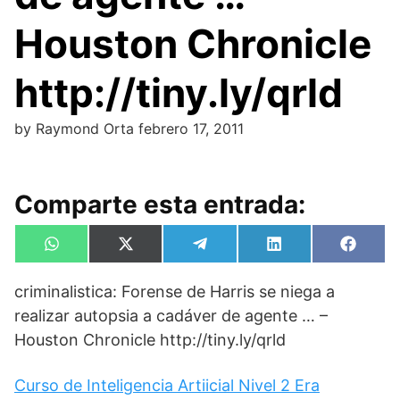
Houston Chronicle
http://tiny.ly/qrld
by
Raymond Orta
febrero 17, 2011
Comparte esta entrada:
Compartir
Compartir
Compartir
Compartir
Compa
W
X
T
L
F
en
en
en
en
en
h
(
e
i
a
a
T
l
n
c
criminalistica: Forense de Harris se niega a
t
w
e
k
e
s
i
g
e
b
realizar autopsia a cadáver de agente … –
A
t
r
d
o
p
t
a
I
o
Houston Chronicle http://tiny.ly/qrld
p
e
m
n
k
r
)
Curso de Inteligencia Artiicial Nivel 2 Era