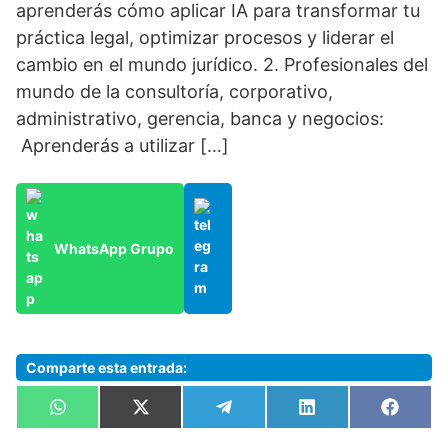
aprenderás cómo aplicar IA para transformar tu
práctica legal, optimizar procesos y liderar el
cambio en el mundo jurídico. 2. Profesionales del
mundo de la consultoría, corporativo,
administrativo, gerencia, banca y negocios:
Aprenderás a utilizar […]
WhatsApp Grupo
Comparte esta entrada:
Compartir
Compartir
Compartir
Compartir
Compa
W
X
T
L
F
en
en
en
en
en
h
(
e
i
a
a
T
l
n
c