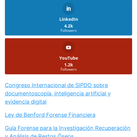
LinkedIn
4.2k
Followers
YouTube
1.2k
Followers
Congreso Internacional de SIPDO sobre
documentoscopía, inteligencia artificial y
evidencia digital
Ley de Benford Forense Financiera
Guía Forense para la Investigación Recuperación
y Análisis de Restos Óseos