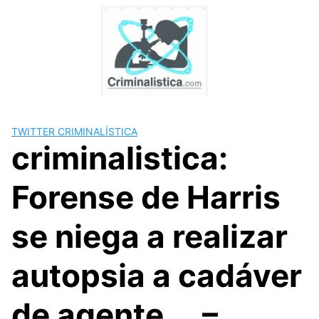
Skip
to
content
TWITTER CRIMINALÍSTICA
criminalistica:
Forense de Harris
se niega a realizar
autopsia a cadáver
de agente … –