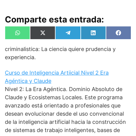
Comparte esta entrada:
Compartir
Compartir
Compartir
Compartir
Compa
W
X
T
L
F
en
en
en
en
en
h
(
e
i
a
a
T
l
n
c
criminalistica: La ciencia quiere prudencia y
t
w
e
k
e
s
i
g
e
b
experiencia.
A
t
r
d
o
p
t
a
I
o
p
e
m
n
k
Curso de Inteligencia Artiicial Nivel 2 Era
r
)
Agéntica y Claude
Nivel 2: La Era Agéntica. Dominio Absoluto de
Claude y Ecosistemas Locales. Este programa
avanzado está orientado a profesionales que
desean evolucionar desde el uso convencional
de la inteligencia artificial hacia la construcción
de sistemas de trabajo inteligentes, bases de