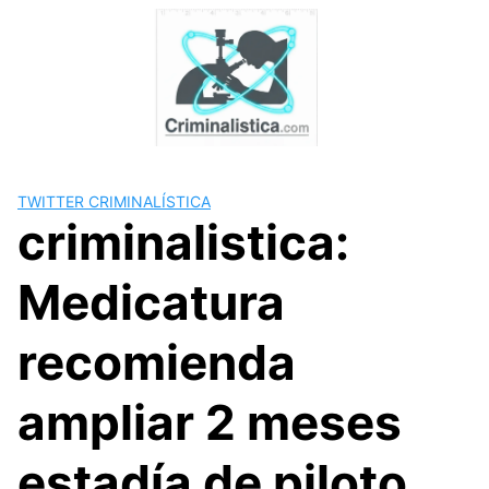
Skip
to
content
TWITTER CRIMINALÍSTICA
criminalistica:
Medicatura
recomienda
ampliar 2 meses
estadía de piloto