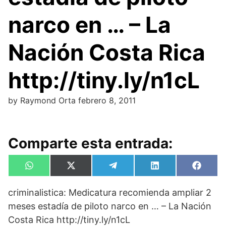
narco en … – La
Nación Costa Rica
http://tiny.ly/n1cL
by
Raymond Orta
febrero 8, 2011
Comparte esta entrada:
Compartir
Compartir
Compartir
Compartir
Compa
W
X
T
L
F
en
en
en
en
en
h
(
e
i
a
a
T
l
n
c
criminalistica: Medicatura recomienda ampliar 2
t
w
e
k
e
s
i
g
e
b
meses estadía de piloto narco en … – La Nación
A
t
r
d
o
p
t
a
I
o
Costa Rica http://tiny.ly/n1cL
p
e
m
n
k