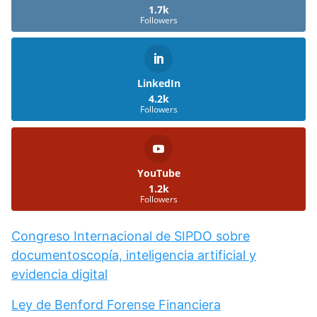
1.7k
Followers
LinkedIn
4.2k
Followers
YouTube
1.2k
Followers
Congreso Internacional de SIPDO sobre
documentoscopía, inteligencia artificial y
evidencia digital
Ley de Benford Forense Financiera