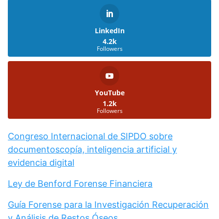
LinkedIn
4.2k
Followers
YouTube
1.2k
Followers
Congreso Internacional de SIPDO sobre
documentoscopía, inteligencia artificial y
evidencia digital
Ley de Benford Forense Financiera
Guía Forense para la Investigación Recuperación
y Análisis de Restos Óseos