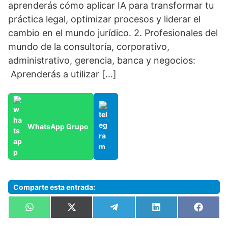
aprenderás cómo aplicar IA para transformar tu
práctica legal, optimizar procesos y liderar el
cambio en el mundo jurídico. 2. Profesionales del
mundo de la consultoría, corporativo,
administrativo, gerencia, banca y negocios:
Aprenderás a utilizar […]
WhatsApp Grupo
Comparte esta entrada:
Compartir
Compartir
Compartir
Compartir
Compa
W
X
T
L
F
en
en
en
en
en
h
(
e
i
a
a
T
l
n
c