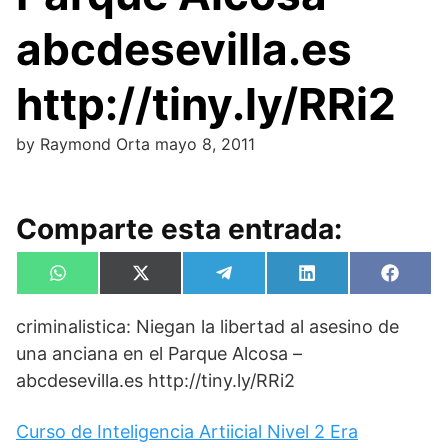
abcdesevilla.es
http://tiny.ly/RRi2
by
Raymond Orta
mayo 8, 2011
Comparte esta entrada:
Compartir
Compartir
Compartir
Compartir
Compa
W
X
T
L
F
en
en
en
en
en
h
(
e
i
a
a
T
l
n
c
criminalistica: Niegan la libertad al asesino de
t
w
e
k
e
s
i
g
e
b
una anciana en el Parque Alcosa –
A
t
r
d
o
p
t
a
I
o
abcdesevilla.es http://tiny.ly/RRi2
p
e
m
n
k
r
)
Curso de Inteligencia Artiicial Nivel 2 Era