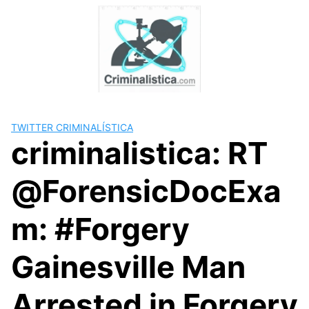
Skip
to
content
TWITTER CRIMINALÍSTICA
criminalistica: RT
@ForensicDocExa
m: #Forgery
Gainesville Man
Arrested in Forgery