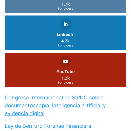
1.7k
Followers
LinkedIn
4.2k
Followers
YouTube
1.2k
Followers
Congreso Internacional de SIPDO sobre
documentoscopía, inteligencia artificial y
evidencia digital
Ley de Benford Forense Financiera