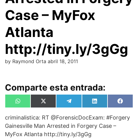
Case – MyFox
Atlanta
http://tiny.ly/3gGg
by
Raymond Orta
abril 18, 2011
Comparte esta entrada:
Compartir
Compartir
Compartir
Compartir
Compa
W
X
T
L
F
en
en
en
en
en
h
(
e
i
a
a
T
l
n
c
criminalistica: RT @ForensicDocExam: #Forgery
t
w
e
k
e
s
i
g
e
b
Gainesville Man Arrested in Forgery Case –
A
t
r
d
o
p
t
a
I
o
MyFox Atlanta http://tiny.ly/3gGg
p
e
m
n
k