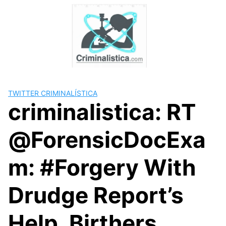
Skip
to
content
TWITTER CRIMINALÍSTICA
criminalistica: RT
@ForensicDocExa
m: #Forgery With
Drudge Report’s
Help, Birthers