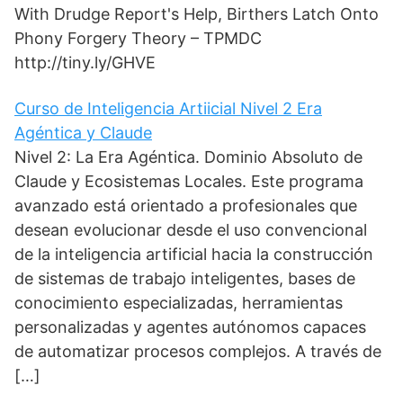
s
i
g
e
b
With Drudge Report's Help, Birthers Latch Onto
A
t
r
d
o
p
t
a
I
o
Phony Forgery Theory – TPMDC
p
e
m
n
k
http://tiny.ly/GHVE
r
)
Curso de Inteligencia Artiicial Nivel 2 Era
Agéntica y Claude
Nivel 2: La Era Agéntica. Dominio Absoluto de
Claude y Ecosistemas Locales. Este programa
avanzado está orientado a profesionales que
desean evolucionar desde el uso convencional
de la inteligencia artificial hacia la construcción
de sistemas de trabajo inteligentes, bases de
conocimiento especializadas, herramientas
personalizadas y agentes autónomos capaces
de automatizar procesos complejos. A través de
[…]