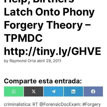
Latch Onto Phony
Forgery Theory –
TPMDC
http://tiny.ly/GHVE
by
Raymond Orta
abril 29, 2011
Comparte esta entrada:
Compartir
Compartir
Compartir
Compartir
Compa
W
X
T
L
F
en
en
en
en
en
h
(
e
i
a
a
T
l
n
c
criminalistica: RT @ForensicDocExam: #Forgery
t
w
e
k
e