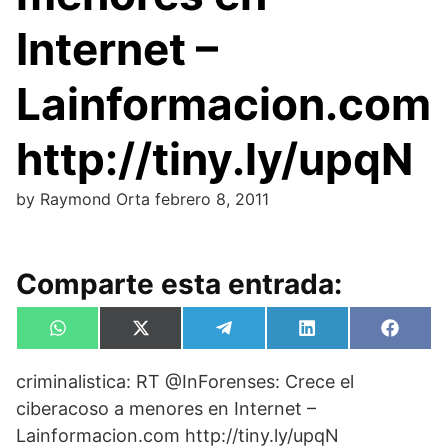
Internet –
Lainformacion.com
http://tiny.ly/upqN
by
Raymond Orta
febrero 8, 2011
Comparte esta entrada:
Compartir
Compartir
Compartir
Compartir
Compa
W
X
T
L
F
en
en
en
en
en
h
(
e
i
a
a
T
l
n
c
criminalistica: RT @InForenses: Crece el
t
w
e
k
e
s
i
g
e
b
ciberacoso a menores en Internet –
A
t
r
d
o
p
t
a
I
o
Lainformacion.com http://tiny.ly/upqN
p
e
m
n
k