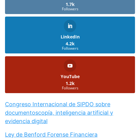
1.7k
Followers
LinkedIn
4.2k
Followers
YouTube
1.2k
Followers
Congreso Internacional de SIPDO sobre
documentoscopía, inteligencia artificial y
evidencia digital
Ley de Benford Forense Financiera