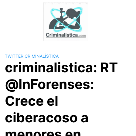
Skip
to
content
TWITTER CRIMINALÍSTICA
criminalistica: RT
@InForenses:
Crece el
ciberacoso a
menores en