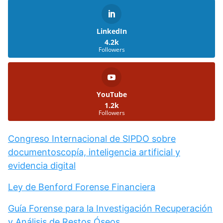
LinkedIn
4.2k
Followers
YouTube
1.2k
Followers
Congreso Internacional de SIPDO sobre
documentoscopía, inteligencia artificial y
evidencia digital
Ley de Benford Forense Financiera
Guía Forense para la Investigación Recuperación
y Análisis de Restos Óseos