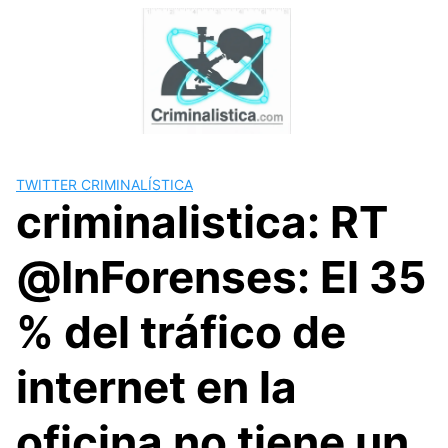
Skip
to
content
TWITTER CRIMINALÍSTICA
criminalistica: RT
@InForenses: El 35
% del tráfico de
internet en la
oficina no tiene un