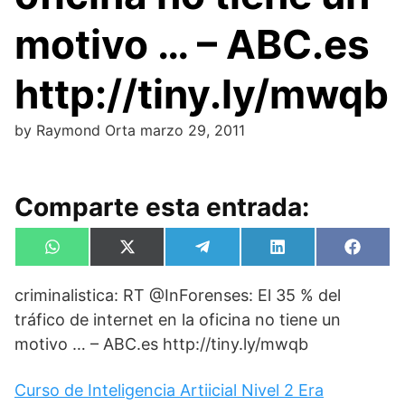
motivo … – ABC.es
http://tiny.ly/mwqb
by
Raymond Orta
marzo 29, 2011
Comparte esta entrada:
Compartir
Compartir
Compartir
Compartir
Compa
W
X
T
L
F
en
en
en
en
en
h
(
e
i
a
a
T
l
n
c
criminalistica: RT @InForenses: El 35 % del
t
w
e
k
e
s
i
g
e
b
tráfico de internet en la oficina no tiene un
A
t
r
d
o
p
t
a
I
o
motivo … – ABC.es http://tiny.ly/mwqb
p
e
m
n
k
r
)
Curso de Inteligencia Artiicial Nivel 2 Era