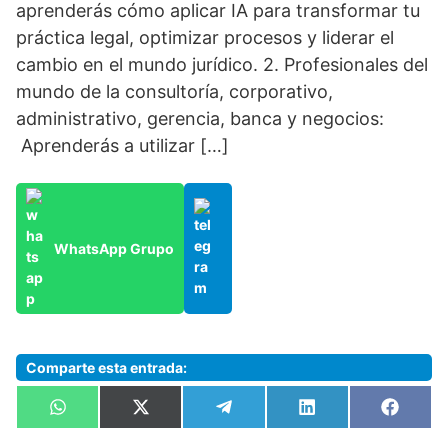
aprenderás cómo aplicar IA para transformar tu
práctica legal, optimizar procesos y liderar el
cambio en el mundo jurídico. 2. Profesionales del
mundo de la consultoría, corporativo,
administrativo, gerencia, banca y negocios:
Aprenderás a utilizar […]
WhatsApp Grupo
Comparte esta entrada:
Compartir
Compartir
Compartir
Compartir
Compa
W
X
T
L
F
en
en
en
en
en
h
(
e
i
a
a
T
l
n
c