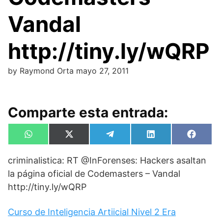
Vandal
http://tiny.ly/wQRP
by
Raymond Orta
mayo 27, 2011
Comparte esta entrada:
Compartir
Compartir
Compartir
Compartir
Compa
W
X
T
L
F
en
en
en
en
en
h
(
e
i
a
a
T
l
n
c
criminalistica: RT @InForenses: Hackers asaltan
t
w
e
k
e
s
i
g
e
b
la página oficial de Codemasters – Vandal
A
t
r
d
o
p
t
a
I
o
http://tiny.ly/wQRP
p
e
m
n
k
r
)
Curso de Inteligencia Artiicial Nivel 2 Era