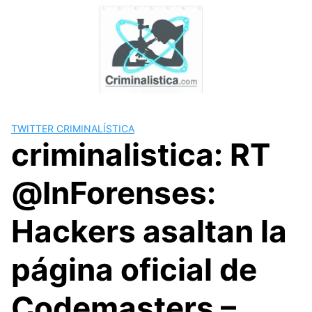
Skip
to
content
TWITTER CRIMINALÍSTICA
criminalistica: RT
@InForenses:
Hackers asaltan la
página oficial de
Codemasters –