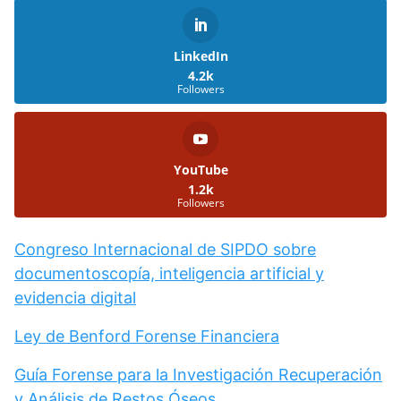
LinkedIn
4.2k
Followers
YouTube
1.2k
Followers
Congreso Internacional de SIPDO sobre
documentoscopía, inteligencia artificial y
evidencia digital
Ley de Benford Forense Financiera
Guía Forense para la Investigación Recuperación
y Análisis de Restos Óseos