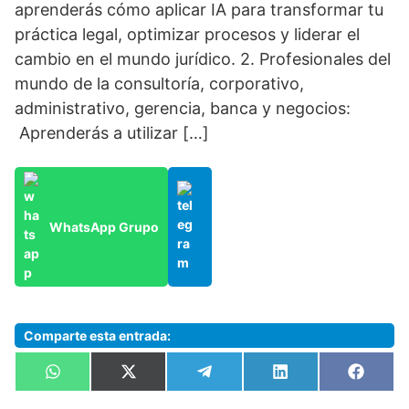
aprenderás cómo aplicar IA para transformar tu
práctica legal, optimizar procesos y liderar el
cambio en el mundo jurídico. 2. Profesionales del
mundo de la consultoría, corporativo,
administrativo, gerencia, banca y negocios:
Aprenderás a utilizar […]
WhatsApp Grupo
Comparte esta entrada:
Compartir
Compartir
Compartir
Compartir
Compa
W
X
T
L
F
en
en
en
en
en
h
(
e
i
a
a
T
l
n
c