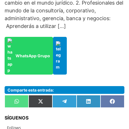
cambio en el mundo jurídico. 2. Profesionales del
mundo de la consultoría, corporativo,
administrativo, gerencia, banca y negocios:
Aprenderás a utilizar […]
WhatsApp Grupo
Comparte esta entrada:
Compartir
Compartir
Compartir
Compartir
Compa
W
X
T
L
F
en
en
en
en
en
h
(
e
i
a
a
T
l
n
c
t
w
e
k
e
SÍGUENOS
s
i
g
e
b
A
t
r
d
o
Follows