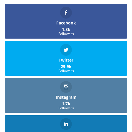
p
t
a
I
o
p
e
m
n
k
r
)
Facebook
1.8k
Followers
Twitter
29.9k
Followers
Instagram
1.7k
Followers