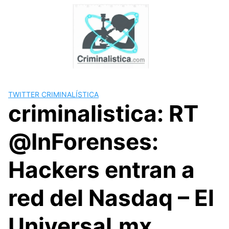
Skip
to
content
TWITTER CRIMINALÍSTICA
criminalistica: RT
@InForenses:
Hackers entran a
red del Nasdaq – El
Universal.mx