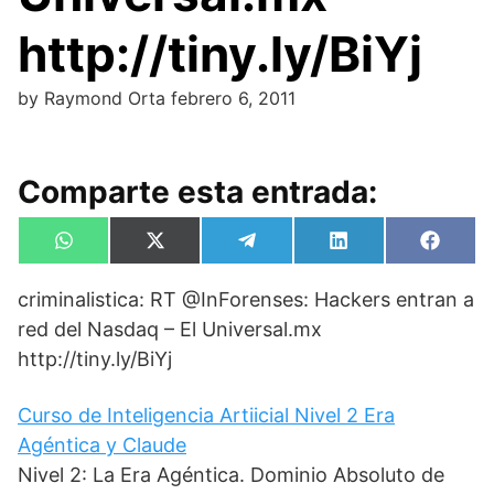
http://tiny.ly/BiYj
by
Raymond Orta
febrero 6, 2011
Comparte esta entrada:
Compartir
Compartir
Compartir
Compartir
Compa
W
X
T
L
F
en
en
en
en
en
h
(
e
i
a
a
T
l
n
c
criminalistica: RT @InForenses: Hackers entran a
t
w
e
k
e
s
i
g
e
b
red del Nasdaq – El Universal.mx
A
t
r
d
o
p
t
a
I
o
http://tiny.ly/BiYj
p
e
m
n
k
r
)
Curso de Inteligencia Artiicial Nivel 2 Era
Agéntica y Claude
Nivel 2: La Era Agéntica. Dominio Absoluto de