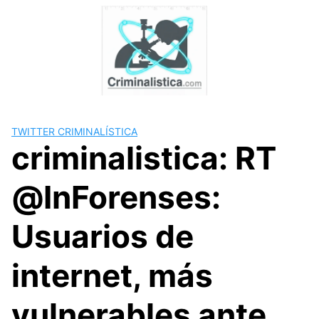
Skip
to
content
TWITTER CRIMINALÍSTICA
criminalistica: RT
@InForenses:
Usuarios de
internet, más
vulnerables ante