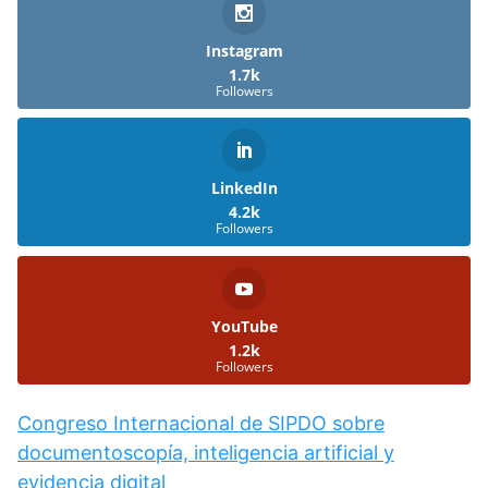
Instagram
1.7k
Followers
LinkedIn
4.2k
Followers
YouTube
1.2k
Followers
Congreso Internacional de SIPDO sobre
documentoscopía, inteligencia artificial y
evidencia digital