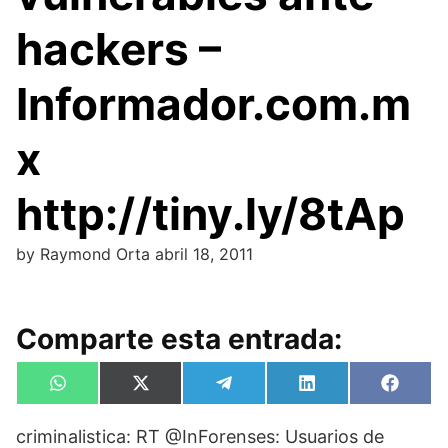
hackers –
Informador.com.m
x
http://tiny.ly/8tAp
by
Raymond Orta
abril 18, 2011
Comparte esta entrada:
Compartir
Compartir
Compartir
Compartir
Compa
W
X
T
L
F
en
en
en
en
en
h
(
e
i
a
a
T
l
n
c
criminalistica: RT @InForenses: Usuarios de
t
w
e
k
e