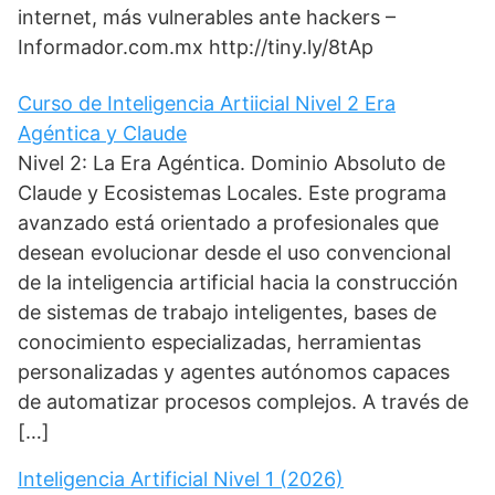
s
i
g
e
b
internet, más vulnerables ante hackers –
A
t
r
d
o
p
t
a
I
o
Informador.com.mx http://tiny.ly/8tAp
p
e
m
n
k
r
)
Curso de Inteligencia Artiicial Nivel 2 Era
Agéntica y Claude
Nivel 2: La Era Agéntica. Dominio Absoluto de
Claude y Ecosistemas Locales. Este programa
avanzado está orientado a profesionales que
desean evolucionar desde el uso convencional
de la inteligencia artificial hacia la construcción
de sistemas de trabajo inteligentes, bases de
conocimiento especializadas, herramientas
personalizadas y agentes autónomos capaces
de automatizar procesos complejos. A través de
[…]
Inteligencia Artificial Nivel 1 (2026)