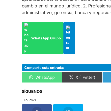
cambio en el mundo jurídico. 2. Profesiona
administrativo, gerencia, banca y negocios
WhatsApp Grupo
Comparte esta entrada:
Compartir
Compartir
WhatsApp
X (Twitter)
en
en
SÍGUENOS
Follows