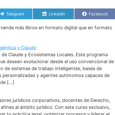
Compartir
Compartir
Compartir
Telegram
LinkedIn
Facebook
en
en
en
vende más libros en formato digital que en formato
 Agéntica y Claude
o de Claude y Ecosistemas Locales. Este programa
que desean evolucionar desde el uso convencional de
ción de sistemas de trabajo inteligentes, bases de
as personalizadas y agentes autónomos capaces de
 de […]
esores jurídicos corporativos, docentes de Derecho,
afines al ámbito jurídico: Con este curso exclusivo,
r tu práctica legal, optimizar procesos y liderar el