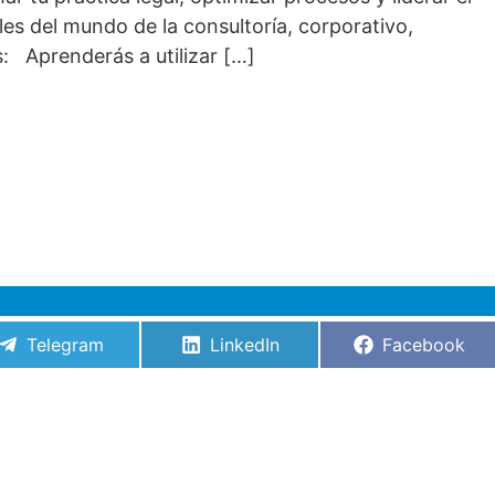
les del mundo de la consultoría, corporativo,
: Aprenderás a utilizar […]
Compartir
Compartir
Compartir
Telegram
LinkedIn
Facebook
en
en
en