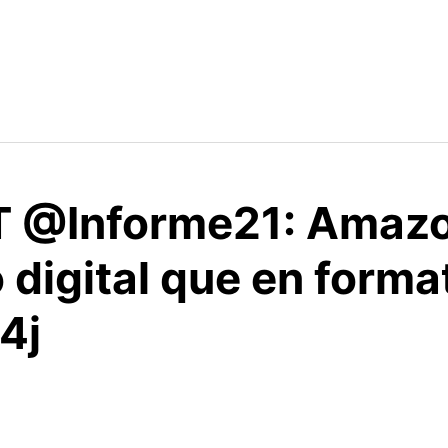
 RT @Informe21: Amaz
 digital que en forma
A4j