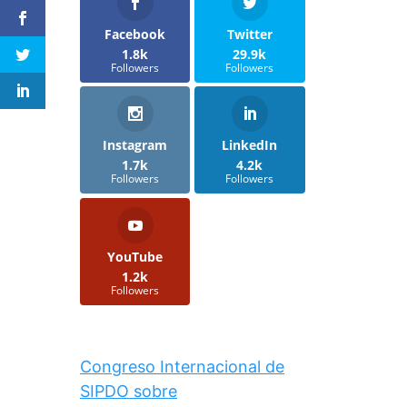
Facebook
Twitter
1.8k
29.9k
Followers
Followers
Instagram
LinkedIn
1.7k
4.2k
Followers
Followers
YouTube
1.2k
Followers
Congreso Internacional de
SIPDO sobre