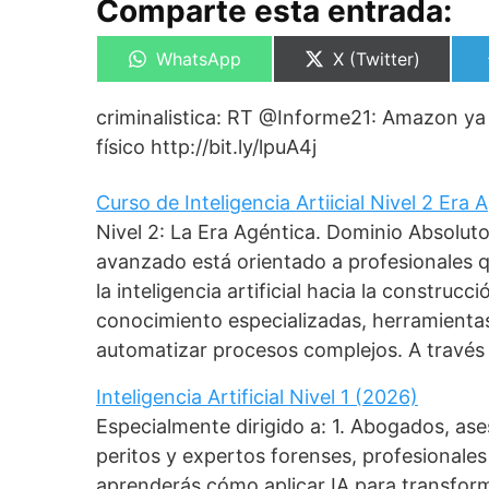
Comparte esta entrada:
Compartir
Compartir
WhatsApp
X (Twitter)
en
en
criminalistica: RT @Informe21: Amazon ya 
físico http://bit.ly/lpuA4j
Curso de Inteligencia Artiicial Nivel 2 Era
Nivel 2: La Era Agéntica. Dominio Absolut
avanzado está orientado a profesionales 
la inteligencia artificial hacia la construc
conocimiento especializadas, herramient
automatizar procesos complejos. A través
Inteligencia Artificial Nivel 1 (2026)
Especialmente dirigido a: 1. Abogados, as
peritos y expertos forenses, profesionales 
aprenderás cómo aplicar IA para transforma