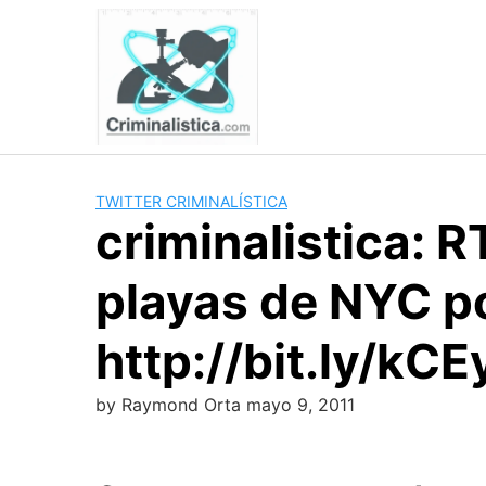
Skip
to
content
TWITTER CRIMINALÍSTICA
criminalistica: 
playas de NYC po
http://bit.ly/kC
by
Raymond Orta
mayo 9, 2011