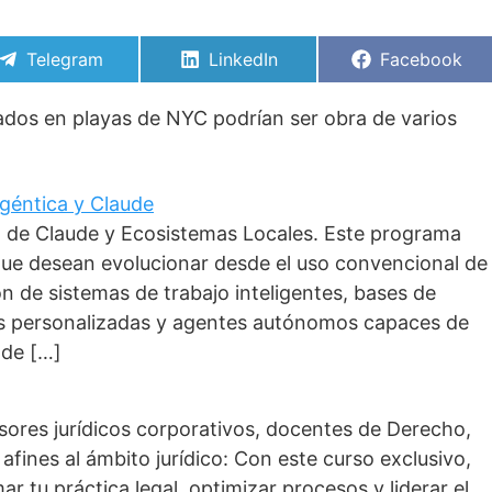
Compartir
Compartir
Compartir
Telegram
LinkedIn
Facebook
en
en
en
llados en playas de NYC podrían ser obra de varios
 Agéntica y Claude
o de Claude y Ecosistemas Locales. Este programa
que desean evolucionar desde el uso convencional de
ción de sistemas de trabajo inteligentes, bases de
as personalizadas y agentes autónomos capaces de
 de […]
esores jurídicos corporativos, docentes de Derecho,
afines al ámbito jurídico: Con este curso exclusivo,
r tu práctica legal, optimizar procesos y liderar el