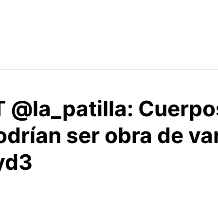
RT @la_patilla: Cuerpo
drían ser obra de va
Eyd3