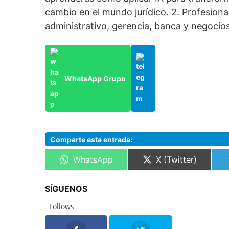
cambio en el mundo jurídico. 2. Profesiona
administrativo, gerencia, banca y negocios
WhatsApp Grupo
Comparte esta entrada:
Compartir
Compartir
WhatsApp
X (Twitter)
en
en
SÍGUENOS
Follows