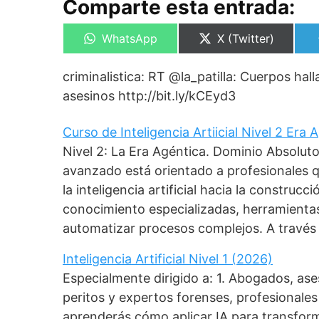
Comparte esta entrada:
Compartir
Compartir
WhatsApp
X (Twitter)
en
en
criminalistica: RT @la_patilla: Cuerpos ha
asesinos http://bit.ly/kCEyd3
Curso de Inteligencia Artiicial Nivel 2 Era
Nivel 2: La Era Agéntica. Dominio Absolut
avanzado está orientado a profesionales 
la inteligencia artificial hacia la construc
conocimiento especializadas, herramient
automatizar procesos complejos. A través
Inteligencia Artificial Nivel 1 (2026)
Especialmente dirigido a: 1. Abogados, as
peritos y expertos forenses, profesionales 
aprenderás cómo aplicar IA para transforma