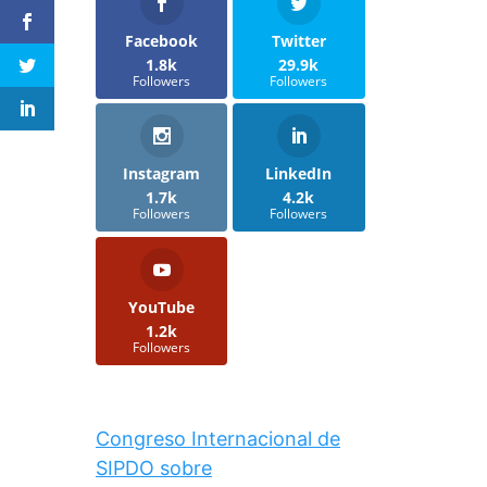
Facebook
Twitter
1.8k
29.9k
Followers
Followers
Instagram
LinkedIn
1.7k
4.2k
Followers
Followers
YouTube
1.2k
Followers
Congreso Internacional de
SIPDO sobre