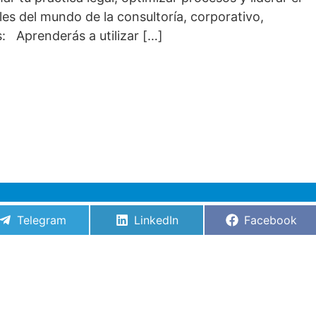
les del mundo de la consultoría, corporativo,
: Aprenderás a utilizar […]
Compartir
Compartir
Compartir
Telegram
LinkedIn
Facebook
en
en
en