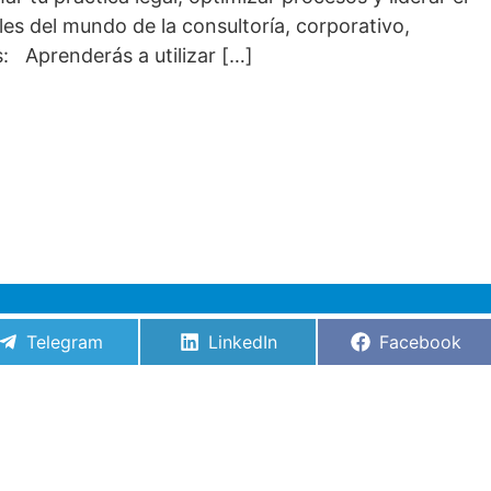
les del mundo de la consultoría, corporativo,
: Aprenderás a utilizar […]
Compartir
Compartir
Compartir
Telegram
LinkedIn
Facebook
en
en
en