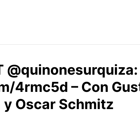
RT @quinonesurquiza:
com/4rmc5d – Con Gus
 y Oscar Schmitz