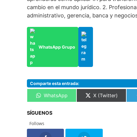
cambio en el mundo jurídico. 2. Profesiona
administrativo, gerencia, banca y negocios
WhatsApp Grupo
Comparte esta entrada:
Compartir
Compartir
WhatsApp
X (Twitter)
en
en
SÍGUENOS
Follows