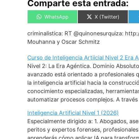
Comparte esta entrada:
Compartir
Compartir
WhatsApp
X (Twitter)
en
en
criminalistica: RT @quinonesurquiza: htt
Mouhanna y Oscar Schmitz
Curso de Inteligencia Artiicial Nivel 2 Era
Nivel 2: La Era Agéntica. Dominio Absolut
avanzado está orientado a profesionales 
la inteligencia artificial hacia la construc
conocimiento especializadas, herramient
automatizar procesos complejos. A través
Inteligencia Artificial Nivel 1 (2026)
Especialmente dirigido a: 1. Abogados, as
peritos y expertos forenses, profesionales 
aprenderás cómo aplicar IA para transforma