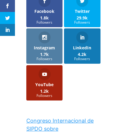
Facebook
Twitter
1.8k
29.9k
Followers
Followers
Instagram
LinkedIn
1.7k
4.2k
Followers
Followers
YouTube
1.2k
Followers
Congreso Internacional de
SIPDO sobre