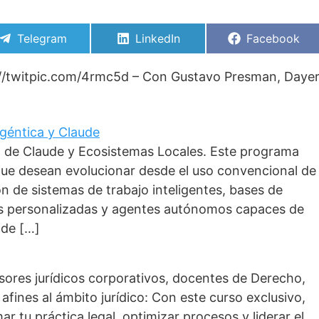
Compartir
Compartir
Compartir
Telegram
LinkedIn
Facebook
en
en
en
p://twitpic.com/4rmc5d – Con Gustavo Presman, Daye
 Agéntica y Claude
o de Claude y Ecosistemas Locales. Este programa
que desean evolucionar desde el uso convencional de
ción de sistemas de trabajo inteligentes, bases de
as personalizadas y agentes autónomos capaces de
 de […]
esores jurídicos corporativos, docentes de Derecho,
afines al ámbito jurídico: Con este curso exclusivo,
r tu práctica legal, optimizar procesos y liderar el