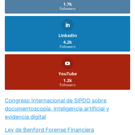
1.7k
Followers
LinkedIn
4.2k
Followers
YouTube
1.2k
Followers
Congreso Internacional de SIPDO sobre
documentoscopía, inteligencia artificial y
evidencia digital
Ley de Benford Forense Financiera