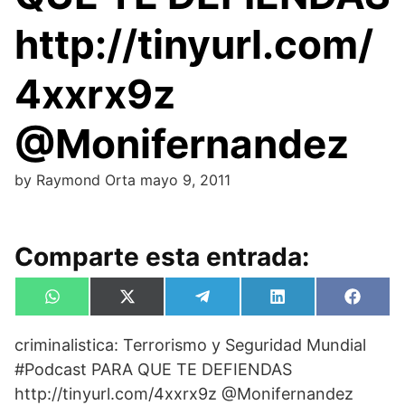
http://tinyurl.com/
4xxrx9z
@Monifernandez
by
Raymond Orta
mayo 9, 2011
Comparte esta entrada:
Compartir
Compartir
Compartir
Compartir
Compa
W
X
T
L
F
en
en
en
en
en
h
(
e
i
a
a
T
l
n
c
criminalistica: Terrorismo y Seguridad Mundial
t
w
e
k
e
s
i
g
e
b
#Podcast PARA QUE TE DEFIENDAS
A
t
r
d
o
p
t
a
I
o
http://tinyurl.com/4xxrx9z @Monifernandez
p
e
m
n
k