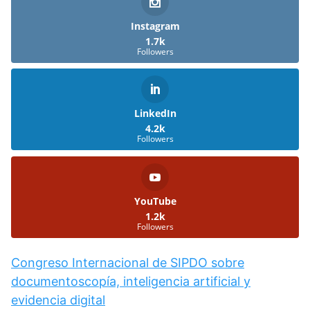
Instagram
1.7k
Followers
LinkedIn
4.2k
Followers
YouTube
1.2k
Followers
Congreso Internacional de SIPDO sobre
documentoscopía, inteligencia artificial y
evidencia digital