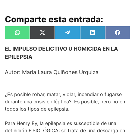
Comparte esta entrada:
Compartir
Compartir
Compartir
Compartir
Compa
W
X
T
L
F
en
en
en
en
en
h
(
e
i
a
a
T
l
n
c
EL IMPULSO DELICTIVO U HOMICIDA EN LA
t
w
e
k
e
s
i
g
e
b
EPILEPSIA
A
t
r
d
o
p
t
a
I
o
p
e
m
n
k
Autor: Maria Laura Quiñones Urquiza
r
)
¿Es posible robar, matar, violar, incendiar o fugarse
durante una crisis epiléptica?, Es posible, pero no en
todos los tipos de epilepsia.
Para Henry Ey, la epilepsia es susceptible de una
definición FISIOLÓGICA: se trata de una descarga en