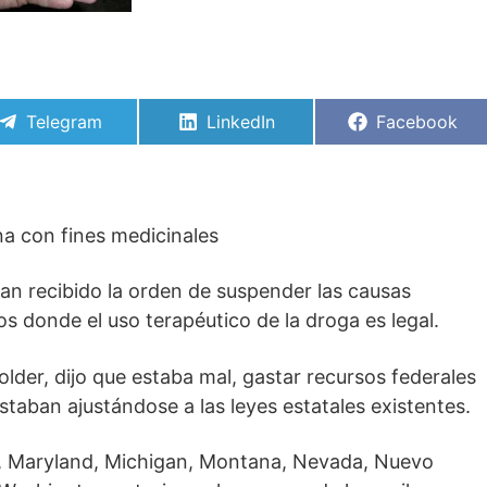
Compartir
Compartir
Compartir
Telegram
LinkedIn
Facebook
en
en
en
na con fines medicinales
han recibido la orden de suspender las causas
s donde el uso terapéutico de la droga es legal.
older, dijo que estaba mal, gastar recursos federales
taban ajustándose a las leyes estatales existentes.
ne, Maryland, Michigan, Montana, Nevada, Nuevo