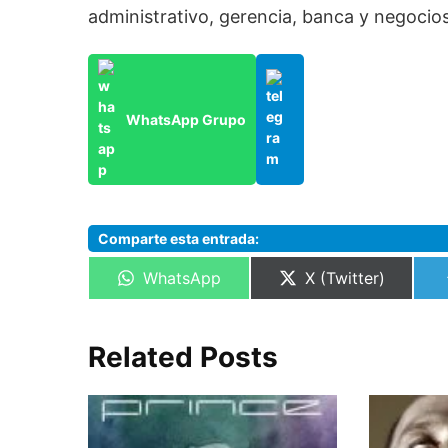
administrativo, gerencia, banca y negocios
WhatsApp Grupo
Comparte esta entrada:
Compartir
Compartir
WhatsApp
X (Twitter)
en
en
Related Posts