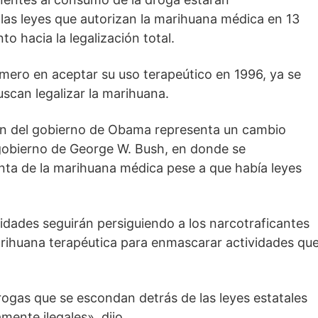
as leyes que autorizan la marihuana médica en 13
 hacia la legalización total.
rimero en aceptar su uso terapeútico en 1996, ya se
uscan legalizar la marihuana.
ón del gobierno de Obama representa un cambio
or gobierno de George W. Bush, en donde se
nta de la marihuana médica pese a que había leyes
ridades seguirán persiguiendo a los narcotraficantes
arihuana terapéutica para enmascarar actividades qu
rogas que se escondan detrás de las leyes estatales
ente ilegales», dijo.