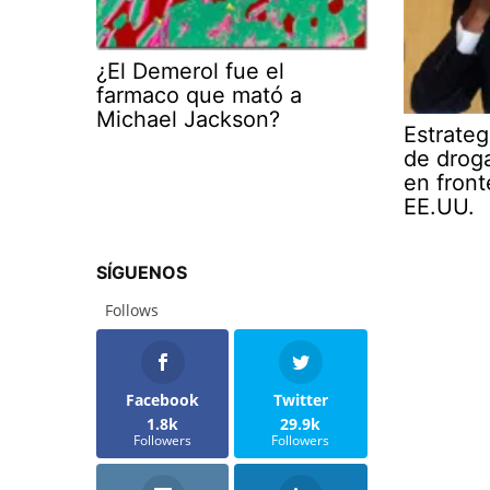
¿El Demerol fue el
farmaco que mató a
Michael Jackson?
Estrateg
de droga
en front
EE.UU.
SÍGUENOS
Follows
Facebook
Twitter
1.8k
29.9k
Followers
Followers