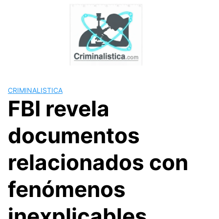
Skip
to
content
CRIMINALISTICA
FBI revela
documentos
relacionados con
fenómenos
inexplicables