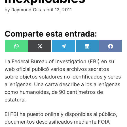
by
Raymond Orta
abril 12, 2011
Comparte esta entrada:
Compartir
Compartir
Compartir
Compartir
Compa
W
X
T
L
F
en
en
en
en
en
h
(
e
i
a
a
T
l
n
c
La Federal Bureau of Investigation (FBI) en su
t
w
e
k
e
s
i
g
e
b
web oficial publicó varios archivos secretos
A
t
r
d
o
p
t
a
I
o
sobre objetos voladores no identificados y seres
p
e
m
n
k
alienígenas. Una carta describe a los alienígenas
r
)
como humanoides, de 90 centímetros de
estatura.
El FBI ha puesto online y disponibles al público,
documentos desclasificados mediante FOIA