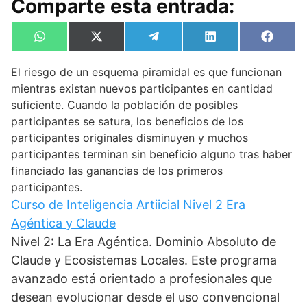
Comparte esta entrada:
Compartir
Compartir
Compartir
Compartir
Compa
W
X
T
L
F
en
en
en
en
en
h
(
e
i
a
a
T
l
n
c
El riesgo de un esquema piramidal es que funcionan
t
w
e
k
e
s
i
g
e
b
mientras existan nuevos participantes en cantidad
A
t
r
d
o
suficiente. Cuando la población de posibles
p
t
a
I
o
p
e
m
n
k
participantes se satura, los beneficios de los
r
participantes originales disminuyen y muchos
)
participantes terminan sin beneficio alguno tras haber
financiado las ganancias de los primeros
participantes.
Curso de Inteligencia Artiicial Nivel 2 Era
Agéntica y Claude
Nivel 2: La Era Agéntica. Dominio Absoluto de
Claude y Ecosistemas Locales. Este programa
avanzado está orientado a profesionales que
desean evolucionar desde el uso convencional