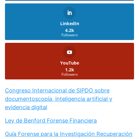
LinkedIn
4.2k
Followers
YouTube
1.2k
Followers
Congreso Internacional de SIPDO sobre
documentoscopía, inteligencia artificial y
evidencia digital
Ley de Benford Forense Financiera
Guía Forense para la Investigación Recuperación