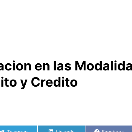
cacion en las Modali
ito y Credito
Compartir
Compartir
Compartir
Telegram
LinkedIn
Facebook