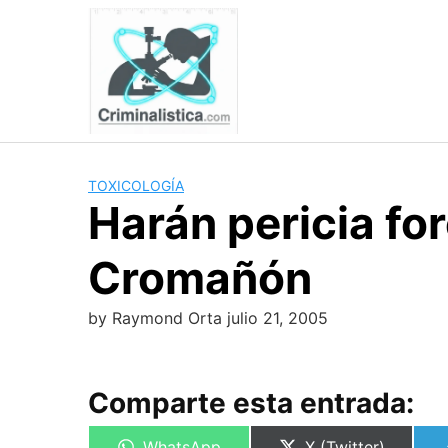
Skip
to
content
TOXICOLOGÍA
Harán pericia fo
Cromañón
by
Raymond Orta
julio 21, 2005
Comparte esta entrada:
Compartir
Compartir
WhatsApp
X (Twitter)