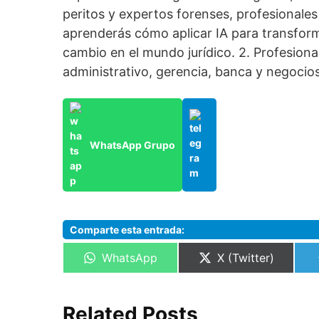
peritos y expertos forenses, profesionales 
aprenderás cómo aplicar IA para transforma
cambio en el mundo jurídico. 2. Profesiona
administrativo, gerencia, banca y negocios
WhatsApp Grupo
Comparte esta entrada:
Compartir
Compartir
WhatsApp
X (Twitter)
en
en
Related Posts