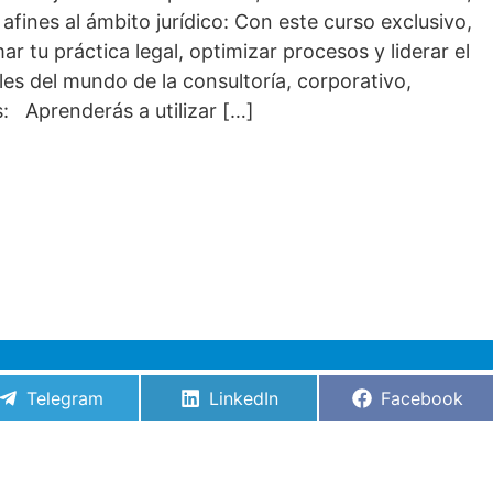
afines al ámbito jurídico: Con este curso exclusivo,
r tu práctica legal, optimizar procesos y liderar el
les del mundo de la consultoría, corporativo,
: Aprenderás a utilizar […]
Compartir
Compartir
Compartir
Telegram
LinkedIn
Facebook
en
en
en