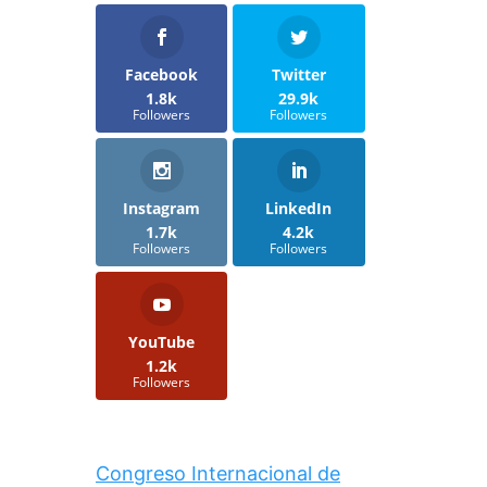
Facebook
Twitter
1.8k
29.9k
Followers
Followers
Instagram
LinkedIn
1.7k
4.2k
Followers
Followers
YouTube
1.2k
Followers
Congreso Internacional de