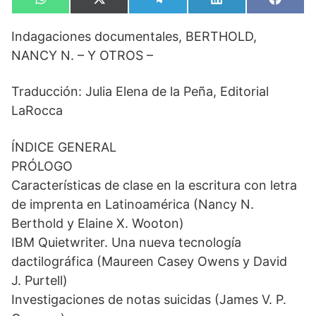
Compartir
Compartir
Compartir
Compartir
Compa
W
X
T
L
F
en
en
en
en
en
h
(
e
i
a
a
T
l
n
c
Indagaciones documentales, BERTHOLD,
t
w
e
k
e
s
i
g
e
b
NANCY N. – Y OTROS –
A
t
r
d
o
p
t
a
I
o
p
e
m
n
k
Traducción: Julia Elena de la Peña, Editorial
r
)
LaRocca
ÍNDICE GENERAL
PRÓLOGO
Características de clase en la escritura con letra
de imprenta en Latinoamérica (Nancy N.
Berthold y Elaine X. Wooton)
IBM Quietwriter. Una nueva tecnología
dactilográfica (Maureen Casey Owens y David
J. Purtell)
Investigaciones de notas suicidas (James V. P.