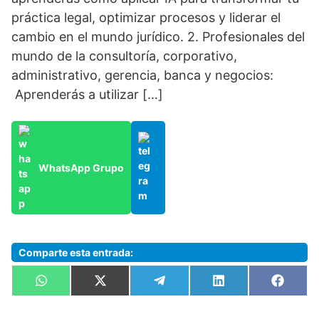
práctica legal, optimizar procesos y liderar el
cambio en el mundo jurídico. 2. Profesionales del
mundo de la consultoría, corporativo,
administrativo, gerencia, banca y negocios:
Aprenderás a utilizar […]
WhatsApp Grupo
Comparte esta entrada:
Compartir
Compartir
Compartir
Compartir
Compa
W
X
T
L
F
en
en
en
en
en
h
(
e
i
a
a
T
l
n
c