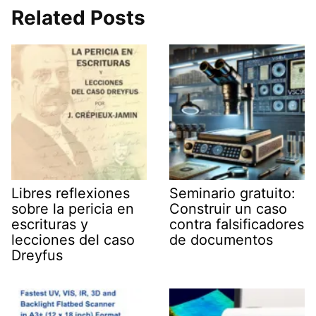
t
w
e
k
e
s
i
g
e
b
Related Posts
A
t
r
d
o
p
t
a
I
o
p
e
m
n
k
r
)
Libres reflexiones
Seminario gratuito:
sobre la pericia en
Construir un caso
escrituras y
contra falsificadores
lecciones del caso
de documentos
Dreyfus