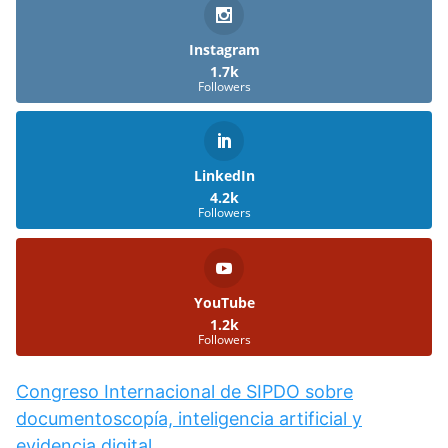
Instagram
1.7k
Followers
LinkedIn
4.2k
Followers
YouTube
1.2k
Followers
Congreso Internacional de SIPDO sobre
documentoscopía, inteligencia artificial y
evidencia digital