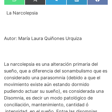
Compartir
Compartir
Compartir
Compartir
Compa
W
X
T
L
F
en
en
en
en
en
h
(
e
i
a
a
T
l
n
c
La Narcolepsia
t
w
e
k
e
s
i
g
e
b
A
t
r
d
o
p
t
a
I
o
p
e
m
n
k
r
)
Autor: María Laura Quiñones Urquiza
La narcolepsia es una alteración primaria del
sueño, que a diferencia del sonambulismo que es
considerado una parasomnia (debido a que el
movimiento existe aún estando dormido
pudiendo actuar su sueño), es considerada una
Disomnia, es decir un modo patológico de
conciliación, mantenimiento, cantidad ó
intensidad en el sueño. Entre las disomnias