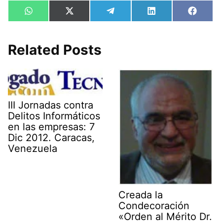
Compartir
Compartir
Compartir
Compartir
Compa
W
X
T
L
F
en
en
en
en
en
h
(
e
i
a
a
T
l
n
c
t
w
e
k
e
s
i
g
e
b
Related Posts
A
t
r
d
o
p
t
a
I
o
p
e
m
n
k
r
)
III Jornadas contra
Delitos Informáticos
en las empresas: 7
Dic 2012. Caracas,
Venezuela
Creada la
Condecoración
«Orden al Mérito Dr.