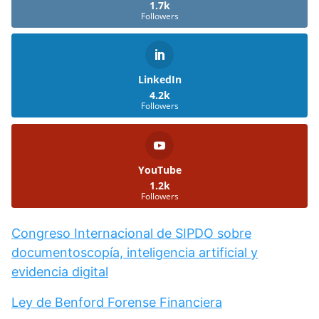
1.7k
Followers
LinkedIn
4.2k
Followers
YouTube
1.2k
Followers
Congreso Internacional de SIPDO sobre
documentoscopía, inteligencia artificial y
evidencia digital
Ley de Benford Forense Financiera