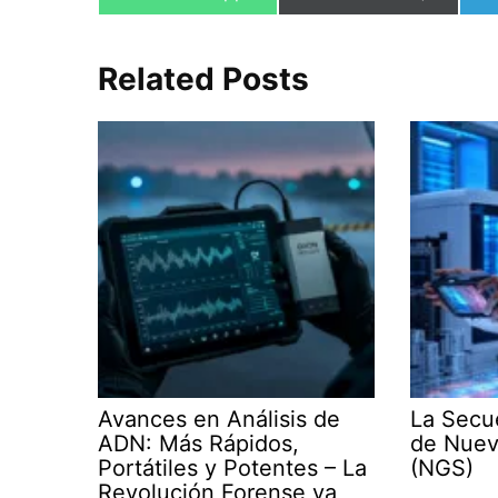
en
en
Related Posts
Avances en Análisis de
La Secu
ADN: Más Rápidos,
de Nuev
Portátiles y Potentes – La
(NGS)
Revolución Forense ya