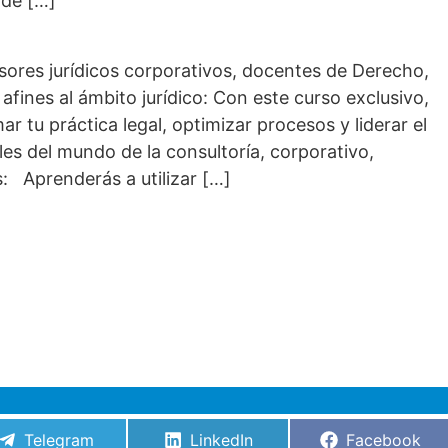
 de […]
esores jurídicos corporativos, docentes de Derecho,
afines al ámbito jurídico: Con este curso exclusivo,
r tu práctica legal, optimizar procesos y liderar el
les del mundo de la consultoría, corporativo,
: Aprenderás a utilizar […]
Compartir
Compartir
Compartir
Telegram
LinkedIn
Facebook