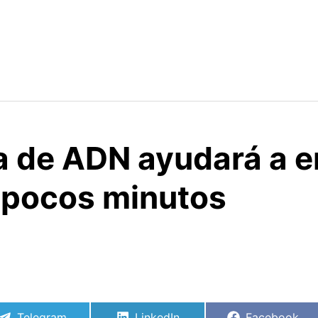
a de ADN ayudará a e
 pocos minutos
Compartir
Compartir
Compartir
Telegram
LinkedIn
Facebook