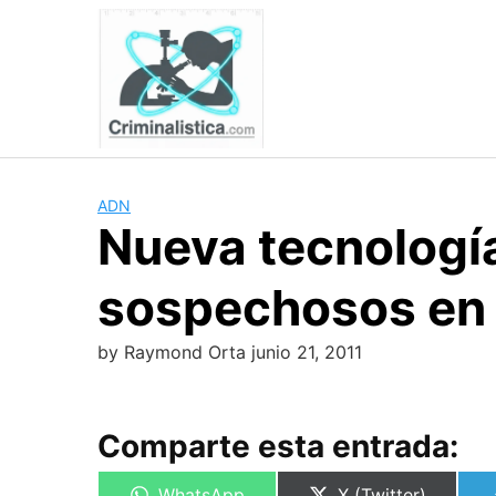
Skip
to
content
ADN
Nueva tecnologí
sospechosos en
by
Raymond Orta
junio 21, 2011
Comparte esta entrada:
Compartir
Compartir
WhatsApp
X (Twitter)