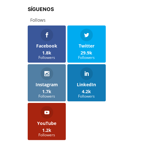
SÍGUENOS
Follows
Facebook
Twitter
1.8k
29.9k
Followers
Followers
Instagram
LinkedIn
1.7k
4.2k
Followers
Followers
YouTube
1.2k
Followers