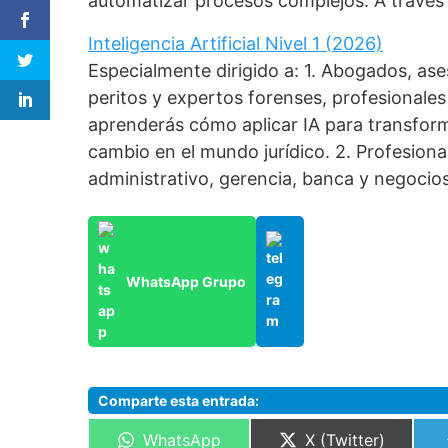
automatizar procesos complejos. A través
Inteligencia Artificial Nivel 1 (2026)
Especialmente dirigido a: 1. Abogados, as
peritos y expertos forenses, profesionales 
aprenderás cómo aplicar IA para transforma
cambio en el mundo jurídico. 2. Profesiona
administrativo, gerencia, banca y negocios
WhatsApp Grupo
Comparte esta entrada:
Compartir
Compartir
WhatsApp
X (Twitter)