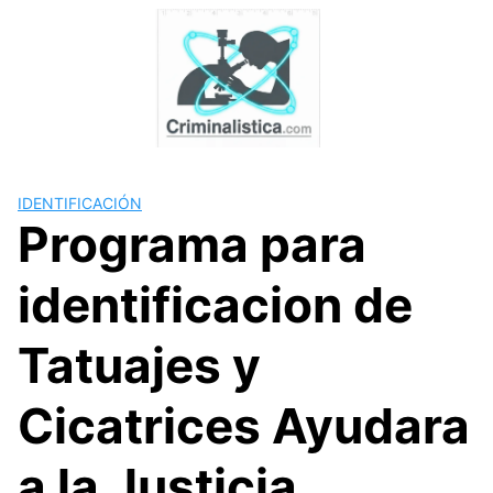
Skip
to
content
IDENTIFICACIÓN
Programa para
identificacion de
Tatuajes y
Cicatrices Ayudara
a la Justicia