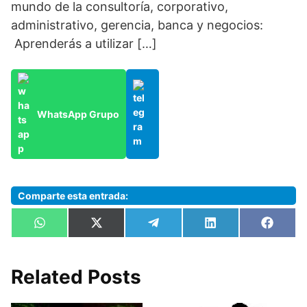
mundo de la consultoría, corporativo,
administrativo, gerencia, banca y negocios:
Aprenderás a utilizar […]
WhatsApp Grupo
Comparte esta entrada:
Compartir
Compartir
Compartir
Compartir
Compa
W
X
T
L
F
en
en
en
en
en
h
(
e
i
a
a
T
l
n
c
t
w
e
k
e
s
i
g
e
b
Related Posts
A
t
r
d
o
p
t
a
I
o
p
e
m
n
k