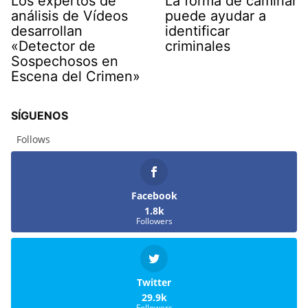
Los expertos de
La forma de caminar
análisis de Vídeos
puede ayudar a
desarrollan
identificar
«Detector de
criminales
Sospechosos en
Escena del Crimen»
SÍGUENOS
Follows
Facebook
1.8k
Followers
Twitter
29.9k
Followers