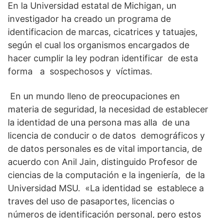
En la Universidad estatal de Michigan, un
t
w
e
k
e
s
i
g
e
b
investigador ha creado un programa de
A
t
r
d
o
p
t
a
I
o
identificacion de marcas, cicatrices y tatuajes,
p
e
m
n
k
según el cual los organismos encargados de
r
)
hacer cumplir la ley podran identificar de esta
forma a sospechosos y víctimas.
En un mundo lleno de preocupaciones en
materia de seguridad, la necesidad de establecer
la identidad de una persona mas alla de una
licencia de conducir o de datos demográficos y
de datos personales es de vital importancia, de
acuerdo con Anil Jain, distinguido Profesor de
ciencias de la computación e la ingeniería, de la
Universidad MSU. «La identidad se establece a
traves del uso de pasaportes, licencias o
números de identificación personal, pero estos