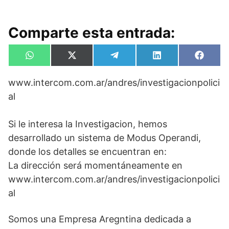
Comparte esta entrada:
Compartir
Compartir
Compartir
Compartir
Compa
W
X
T
L
F
en
en
en
en
en
h
(
e
i
a
a
T
l
n
c
www.intercom.com.ar/andres/investigacionpolici
t
w
e
k
e
s
i
g
e
b
al
A
t
r
d
o
p
t
a
I
o
p
e
m
n
k
Si le interesa la Investigacion, hemos
r
)
desarrollado un sistema de Modus Operandi,
donde los detalles se encuentran en:
La dirección será momentáneamente en
www.intercom.com.ar/andres/investigacionpolici
al
Somos una Empresa Aregntina dedicada a