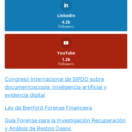
LinkedIn
4.2k
Followers
YouTube
1.2k
Followers
Congreso Internacional de SIPDO sobre
documentoscopía, inteligencia artificial y
evidencia digital
Ley de Benford Forense Financiera
Guía Forense para la Investigación Recuperación
y Análisis de Restos Óseos