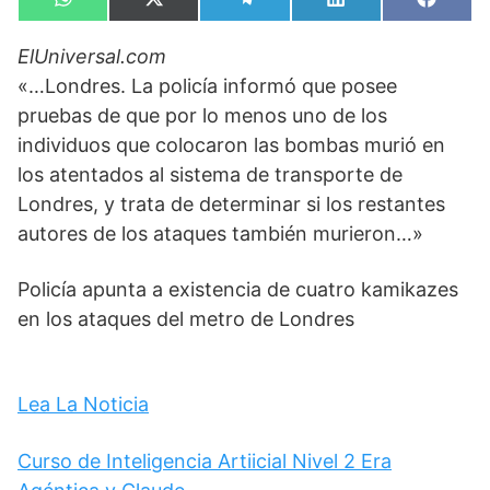
Compartir
Compartir
Compartir
Compartir
Compa
W
X
T
L
F
en
en
en
en
en
h
(
e
i
a
a
T
l
n
c
ElUniversal.com
t
w
e
k
e
s
i
g
e
b
«…Londres. La policía informó que posee
A
t
r
d
o
p
t
a
I
o
pruebas de que por lo menos uno de los
p
e
m
n
k
individuos que colocaron las bombas murió en
r
)
los atentados al sistema de transporte de
Londres, y trata de determinar si los restantes
autores de los ataques también murieron…»
Policía apunta a existencia de cuatro kamikazes
en los ataques del metro de Londres
Lea La Noticia
Curso de Inteligencia Artiicial Nivel 2 Era