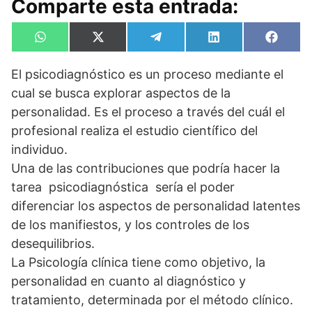
Comparte esta entrada:
Compartir
Compartir
Compartir
Compartir
Compa
W
X
T
L
F
en
en
en
en
en
h
(
e
i
a
a
T
l
n
c
El psicodiagnóstico es un proceso mediante el
t
w
e
k
e
s
i
g
e
b
cual se busca explorar aspectos de la
A
t
r
d
o
p
t
a
I
o
personalidad. Es el proceso a través del cuál el
p
e
m
n
k
profesional realiza el estudio científico del
r
)
individuo.
Una de las contribuciones que podría hacer la
tarea psicodiagnóstica sería el poder
diferenciar los aspectos de personalidad latentes
de los manifiestos, y los controles de los
desequilibrios.
La Psicología clínica tiene como objetivo, la
personalidad en cuanto al diagnóstico y
tratamiento, determinada por el método clínico.