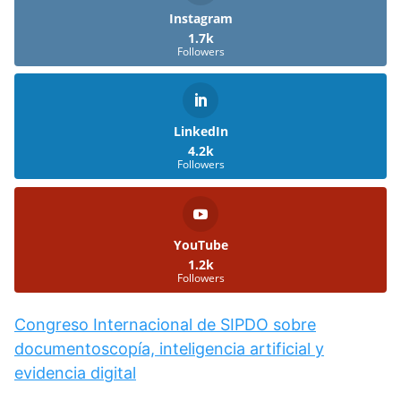
Instagram
1.7k
Followers
LinkedIn
4.2k
Followers
YouTube
1.2k
Followers
Congreso Internacional de SIPDO sobre
documentoscopía, inteligencia artificial y
evidencia digital