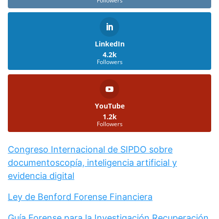
Followers
LinkedIn
4.2k
Followers
YouTube
1.2k
Followers
Congreso Internacional de SIPDO sobre
documentoscopía, inteligencia artificial y
evidencia digital
Ley de Benford Forense Financiera
Guía Forense para la Investigación Recuperación