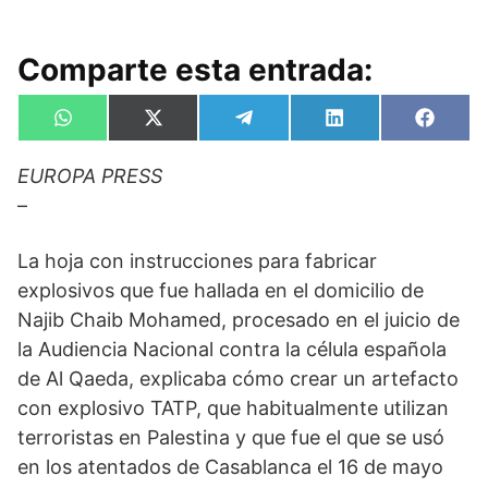
Comparte esta entrada:
Compartir
Compartir
Compartir
Compartir
Compa
W
X
T
L
F
en
en
en
en
en
h
(
e
i
a
a
T
l
n
c
EUROPA PRESS
t
w
e
k
e
s
i
g
e
b
–
A
t
r
d
o
p
t
a
I
o
p
e
m
n
k
La hoja con instrucciones para fabricar
r
)
explosivos que fue hallada en el domicilio de
Najib Chaib Mohamed, procesado en el juicio de
la Audiencia Nacional contra la célula española
de Al Qaeda, explicaba cómo crear un artefacto
con explosivo TATP, que habitualmente utilizan
terroristas en Palestina y que fue el que se usó
en los atentados de Casablanca el 16 de mayo