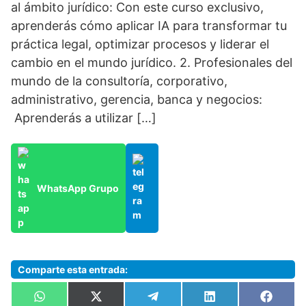
al ámbito jurídico: Con este curso exclusivo,
aprenderás cómo aplicar IA para transformar tu
práctica legal, optimizar procesos y liderar el
cambio en el mundo jurídico. 2. Profesionales del
mundo de la consultoría, corporativo,
administrativo, gerencia, banca y negocios:
Aprenderás a utilizar […]
WhatsApp Grupo
Comparte esta entrada:
Compartir
Compartir
Compartir
Compartir
Compa
W
X
T
L
F