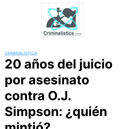
Skip
to
content
CRIMINALISTICA
20 años del juicio
por asesinato
contra O.J.
Simpson: ¿quién
mintió?