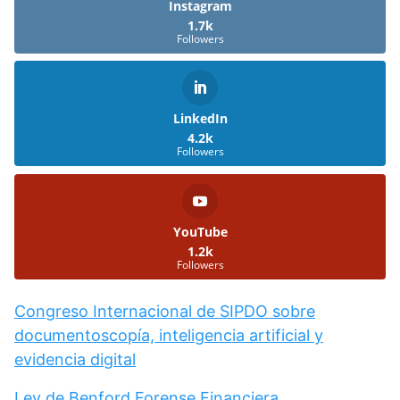
Instagram
1.7k
Followers
LinkedIn
4.2k
Followers
YouTube
1.2k
Followers
Congreso Internacional de SIPDO sobre
documentoscopía, inteligencia artificial y
evidencia digital
Ley de Benford Forense Financiera