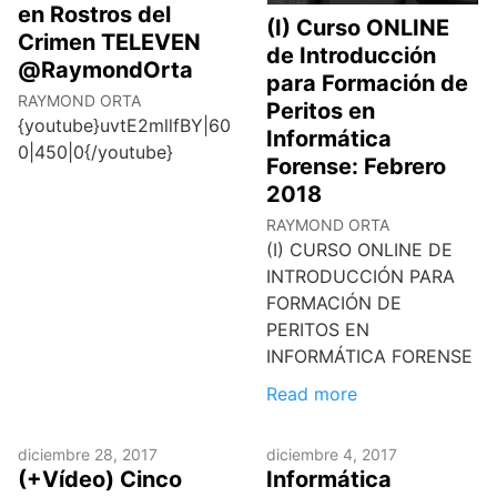
en Rostros del
(I) Curso ONLINE
Crimen TELEVEN
de Introducción
@RaymondOrta
para Formación de
RAYMOND ORTA
Peritos en
{youtube}uvtE2mllfBY|60
Informática
0|450|0{/youtube}
Forense: Febrero
2018
RAYMOND ORTA
(I) CURSO ONLINE DE
INTRODUCCIÓN PARA
FORMACIÓN DE
PERITOS EN
INFORMÁTICA FORENSE
Read more
diciembre 28, 2017
diciembre 4, 2017
(+Vídeo) Cinco
Informática