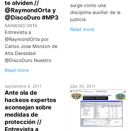
te olviden //
surge como una
@RaymondOrta y
disciplina auxiliar de la
@DiscoDuro #MP3
justicia
RAYMOND ORTA
Read more
Entrevista a
@RaymondOrta por
Carlos Jose Monzon de
Alta Densidad
@DiscoDuro Nuestro
Read more
septiembre 8, 2011
julio 30, 2011
Ante ola de
hackeos expertos
aconsejan sobre
medidas de
protección //
Entrevista a