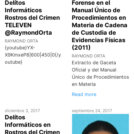
Delítos
Forense en el
Informáticos
Manual Único de
Rostros del Crimen
Procedimientos en
TELEVEN
Materia de Cadena
@RaymondOrta
de Custodia de
Evidencias Físicas
RAYMOND ORTA
(2011)
{youtube}YX-
X9KmxeP8|600|450|0{/y
RAYMOND ORTA
outube}
Extracto de Gaceta
Oficial y del Manual
Único de Procedimientos
en Materia
Read more
diciembre 3, 2017
septiembre 24, 2017
Delítos
Informáticos en
Rostros del Crimen