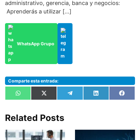
administrativo, gerencia, banca y negocios:
Aprenderás a utilizar […]
WhatsApp Grupo
Comparte esta entrada:
Compartir
Compartir
Compartir
Compartir
Compa
W
X
T
L
F
en
en
en
en
en
h
(
e
i
a
a
T
l
n
c
t
w
e
k
e
s
i
g
e
b
Related Posts
A
t
r
d
o
p
t
a
I
o
p
e
m
n
k
r