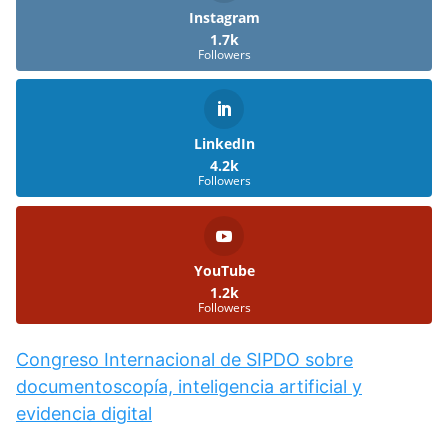
Instagram
1.7k
Followers
LinkedIn
4.2k
Followers
YouTube
1.2k
Followers
Congreso Internacional de SIPDO sobre
documentoscopía, inteligencia artificial y
evidencia digital