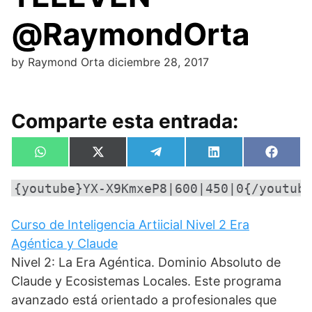
@RaymondOrta
by
Raymond Orta
diciembre 28, 2017
Comparte esta entrada:
Compartir
Compartir
Compartir
Compartir
Compa
W
X
T
L
F
en
en
en
en
en
h
(
e
i
a
a
T
l
n
c
{youtube}YX-X9KmxeP8|600|450|0{/youtub
t
w
e
k
e
s
i
g
e
b
A
t
r
d
o
p
t
a
I
o
Curso de Inteligencia Artiicial Nivel 2 Era
p
e
m
n
k
Agéntica y Claude
r
)
Nivel 2: La Era Agéntica. Dominio Absoluto de
Claude y Ecosistemas Locales. Este programa
avanzado está orientado a profesionales que