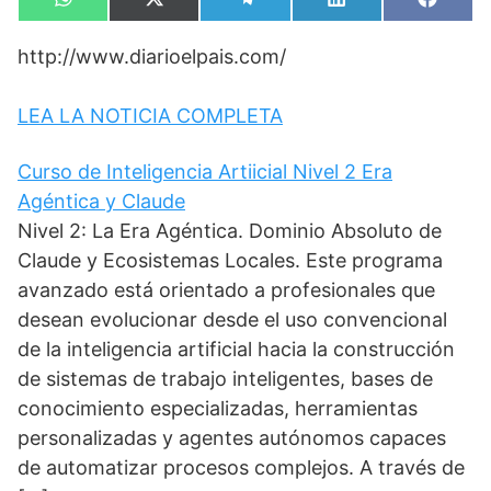
Compartir
Compartir
Compartir
Compartir
Compa
W
X
T
L
F
en
en
en
en
en
h
(
e
i
a
a
T
l
n
c
http://www.diarioelpais.com/
t
w
e
k
e
s
i
g
e
b
A
t
r
d
o
p
t
a
I
o
LEA LA NOTICIA COMPLETA
p
e
m
n
k
r
)
Curso de Inteligencia Artiicial Nivel 2 Era
Agéntica y Claude
Nivel 2: La Era Agéntica. Dominio Absoluto de
Claude y Ecosistemas Locales. Este programa
avanzado está orientado a profesionales que
desean evolucionar desde el uso convencional
de la inteligencia artificial hacia la construcción
de sistemas de trabajo inteligentes, bases de
conocimiento especializadas, herramientas
personalizadas y agentes autónomos capaces
de automatizar procesos complejos. A través de