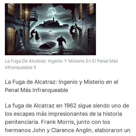
a
T
l
n
c
t
w
e
k
e
s
i
g
e
b
A
t
r
d
o
p
t
a
I
o
p
e
m
n
k
r
)
La Fuga De Alcatraz: Ingenio Y Misterio En El Penal Más
Infranqueable 5
La Fuga de Alcatraz: Ingenio y Misterio en el
Penal Más Infranqueable
La fuga de Alcatraz en 1962 sigue siendo uno de
los escapes más impresionantes de la historia
penitenciaria. Frank Morris, junto con los
hermanos John y Clarence Anglin, elaboraron un