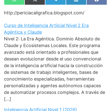
Compartir
Compartir
Compartir
Compartir
Compa
W
X
T
L
F
en
en
en
en
en
h
(
e
i
a
a
T
l
n
c
http://periciacaligrafica.blogspot.com/
t
w
e
k
e
s
i
g
e
b
A
t
r
d
o
p
t
a
I
o
Curso de Inteligencia Artiicial Nivel 2 Era
p
e
m
n
k
Agéntica y Claude
r
)
Nivel 2: La Era Agéntica. Dominio Absoluto de
Claude y Ecosistemas Locales. Este programa
avanzado está orientado a profesionales que
desean evolucionar desde el uso convencional
de la inteligencia artificial hacia la construcción
de sistemas de trabajo inteligentes, bases de
conocimiento especializadas, herramientas
personalizadas y agentes autónomos capaces
de automatizar procesos complejos. A través de
[…]
Inteligencia Artificial Nivel 1 (2026)